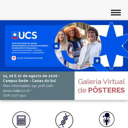
25, 26 E 27 de agosto de 2026 -
Galeria Virtual
Campus Sede - Caxias do Sul
Mais informações: (54) 3218.2118 •
de
PÔSTERES
pesquisa@ucs.br •
ISSN 2177-1510