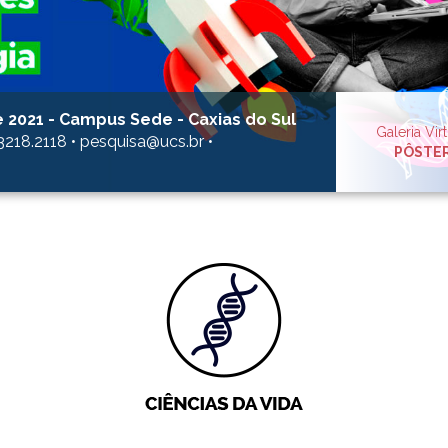
e 2021 - Campus Sede - Caxias do Sul
Galeria Vir
3218.2118 • pesquisa@ucs.br •
PÔSTE