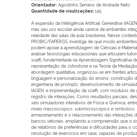
Orientador:
Agostinho Serrano de Andrade Neto
Quantidade de visulizações:
145
A expansão da Inteligência Artificial Generativa (IAG
mas seu uso escolar ainda carece de ambientes in
realidade das salas de aula brasileiras. Nesse context
PROBIC/FAPERGS, investiga de que modo ambientes 
podem apoiar a aprendizagem de Ciências e Matemátic
analisar tecnologias educacionais que articulem tutore
scaffl, fundamentada na Aprendizagem Significativa d
representação de Johnstone e na Teoria da Mediação
abordagem qualitativa, organizou-se em frentes artic
linguagem e personalização do ensino; construção d
engenharia de prompts; desenvolvimento de simulad
IAGEN; e implementação da scaffl, com módulos de g
registro de interações. Como resultados parciais, de
seis simuladores interativos de Física e Química, entr
níveis macroscópico, submicroscópico e simbólico
armazenamento e o relacionamento das interações de
bancos vetoriais, ampliando a compreensão que o sis
de relatórios de preferências e dificuldades para o 
resolução de exercícios em casa, capazes de produzi