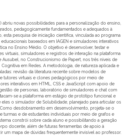
EN) abriu novas possibilidades para a personalização do ensino,
tegrados, pedagogicamente fundamentados e adequados à
o, esta pesquisa de iniciação científica, vinculada ao programa
educacionais baseados em IAGEN e simuladores interativos
a no Ensino Médio. O objetivo é desenvolver, testar e
s virtuais, simuladores e registros de interação na plataforma
e Ausubel, no Construcionismo de Papert, nos três níveis de
 Cognitiva em Redes. A metodologia, de natureza aplicada e
uladas: revisão da literatura recente sobre modelos de
e tutores virtuais e clones pedagógicos por meio de
ores interativos em HTML, CSS e JavaScript com apoio de
estão de personas, laboratório de simuladores e chat com
stacam-se a plataforma em estágio de protótipo funcional e
e eles o simulador de Solubilidade, planejado para articular os
. Como desdobramento em desenvolvimento, projeta-se o
 turmas e de estudantes individuais por meio de grafos e
tema constrói sobre cada aluno e possibilitando a geração
corpo docente, além de futuras ferramentas de apoio à
r um mapa de dúvidas frequentemente invisível ao professor.