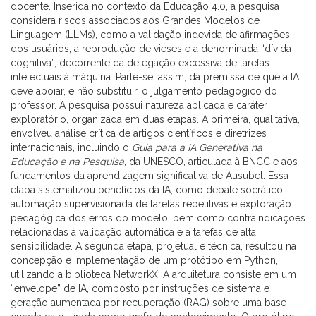
docente. Inserida no contexto da Educação 4.0, a pesquisa
considera riscos associados aos Grandes Modelos de
Linguagem (LLMs), como a validação indevida de afirmações
dos usuários, a reprodução de vieses e a denominada “dívida
cognitiva”, decorrente da delegação excessiva de tarefas
intelectuais à máquina. Parte-se, assim, da premissa de que a IA
deve apoiar, e não substituir, o julgamento pedagógico do
professor. A pesquisa possui natureza aplicada e caráter
exploratório, organizada em duas etapas. A primeira, qualitativa,
envolveu análise crítica de artigos científicos e diretrizes
internacionais, incluindo o
Guia para a IA Generativa na
Educação e na Pesquisa
, da UNESCO, articulada à BNCC e aos
fundamentos da aprendizagem significativa de Ausubel. Essa
etapa sistematizou benefícios da IA, como debate socrático,
automação supervisionada de tarefas repetitivas e exploração
pedagógica dos erros do modelo, bem como contraindicações
relacionadas à validação automática e a tarefas de alta
sensibilidade. A segunda etapa, projetual e técnica, resultou na
concepção e implementação de um protótipo em Python,
utilizando a biblioteca NetworkX. A arquitetura consiste em um
“envelope” de IA, composto por instruções de sistema e
geração aumentada por recuperação (RAG) sobre uma base