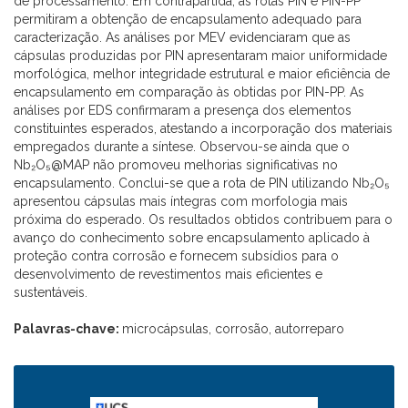
de processamento. Em contrapartida, as rotas PIN e PIN-PP
permitiram a obtenção de encapsulamento adequado para
caracterização. As análises por MEV evidenciaram que as
cápsulas produzidas por PIN apresentaram maior uniformidade
morfológica, melhor integridade estrutural e maior eficiência de
encapsulamento em comparação às obtidas por PIN-PP. As
análises por EDS confirmaram a presença dos elementos
constituintes esperados, atestando a incorporação dos materiais
empregados durante a síntese. Observou-se ainda que o
Nb₂O₅@MAP não promoveu melhorias significativas no
encapsulamento. Conclui-se que a rota de PIN utilizando Nb₂O₅
apresentou cápsulas mais íntegras com morfologia mais
próxima do esperado. Os resultados obtidos contribuem para o
avanço do conhecimento sobre encapsulamento aplicado à
proteção contra corrosão e fornecem subsídios para o
desenvolvimento de revestimentos mais eficientes e
sustentáveis.
Palavras-chave:
microcápsulas, corrosão, autorreparo