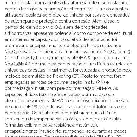
microcápsulas com agentes de autorreparo têm se destacado
como alternativa para proteção anticorrosiva. Entre os agentes
utilizados, destaca-se o óleo de linhaça por suas propriedades
de autorreparo e proteção contra corrosão. Além disso, o
pentóxido de nióbio (Nb₂O₅), além de propriedades
anticorrosivas, apresenta potencial como componente estrutural
em sistemas encapsulados. O objetivo deste trabalho foi
promover o encapsulamento de óleo de linhaça utilizando
Nb₂O₅ e avaliar a influência da funcionalização do Nb₂O₅ com 3-
(Trimethoxysilyll)propylmethacrylate (MAP), gerando o material
Nb₂O₅@MAP, por meio da comparação entre diferentes rotas de
síntese das cápsulas. Inicialmente, foi estudada a produção pelo
método de emulsão de Pickering (EP). Posteriormente, foram
empregadas as rotas de polimerização in situ (PIN) e
polimerização in situ com pré-polimerização (PIN-PP). As
cápsulas obtidas foram caracterizadas por microscopia
eletrônica de varredura (MEV) e espectroscopia por dispersão
de energia (EDS), visando avaliar aspectos morfológicos e de
composição. Os resultados demonstraram que a EP não
apresentou desempenho satisfatório, visto que as cápsulas
formadas exibiram baixa resistência mecânica e
encapsulamento insuficiente, rompendo-se durante as etapas