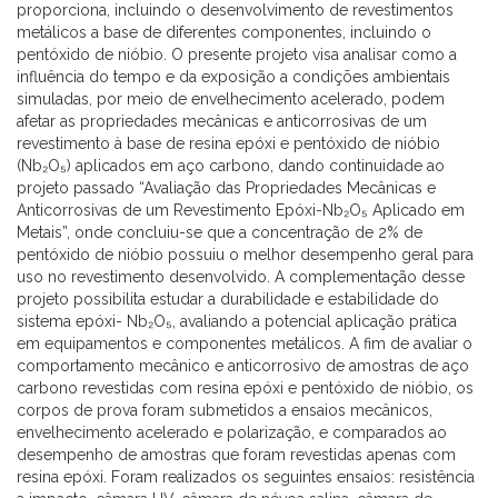
proporciona, incluindo o desenvolvimento de revestimentos
metálicos a base de diferentes componentes, incluindo o
pentóxido de nióbio. O presente projeto visa analisar como a
influência do tempo e da exposição a condições ambientais
simuladas, por meio de envelhecimento acelerado, podem
afetar as propriedades mecânicas e anticorrosivas de um
revestimento à base de resina epóxi e pentóxido de nióbio
(Nb₂O₅) aplicados em aço carbono, dando continuidade ao
projeto passado “Avaliação das Propriedades Mecânicas e
Anticorrosivas de um Revestimento Epóxi-Nb₂O₅ Aplicado em
Metais”, onde concluiu-se que a concentração de 2% de
pentóxido de nióbio possuiu o melhor desempenho geral para
uso no revestimento desenvolvido. A complementação desse
projeto possibilita estudar a durabilidade e estabilidade do
sistema epóxi- Nb₂O₅, avaliando a potencial aplicação prática
em equipamentos e componentes metálicos. A fim de avaliar o
comportamento mecânico e anticorrosivo de amostras de aço
carbono revestidas com resina epóxi e pentóxido de nióbio, os
corpos de prova foram submetidos a ensaios mecânicos,
envelhecimento acelerado e polarização, e comparados ao
desempenho de amostras que foram revestidas apenas com
resina epóxi. Foram realizados os seguintes ensaios: resistência