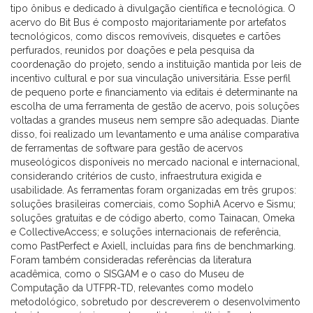
tipo ônibus e dedicado à divulgação científica e tecnológica. O
acervo do Bit Bus é composto majoritariamente por artefatos
tecnológicos, como discos removíveis, disquetes e cartões
perfurados, reunidos por doações e pela pesquisa da
coordenação do projeto, sendo a instituição mantida por leis de
incentivo cultural e por sua vinculação universitária. Esse perfil
de pequeno porte e financiamento via editais é determinante na
escolha de uma ferramenta de gestão de acervo, pois soluções
voltadas a grandes museus nem sempre são adequadas. Diante
disso, foi realizado um levantamento e uma análise comparativa
de ferramentas de software para gestão de acervos
museológicos disponíveis no mercado nacional e internacional,
considerando critérios de custo, infraestrutura exigida e
usabilidade. As ferramentas foram organizadas em três grupos:
soluções brasileiras comerciais, como SophiA Acervo e Sismu;
soluções gratuitas e de código aberto, como Tainacan, Omeka
e CollectiveAccess; e soluções internacionais de referência,
como PastPerfect e Axiell, incluídas para fins de benchmarking.
Foram também consideradas referências da literatura
acadêmica, como o SISGAM e o caso do Museu de
Computação da UTFPR-TD, relevantes como modelo
metodológico, sobretudo por descreverem o desenvolvimento