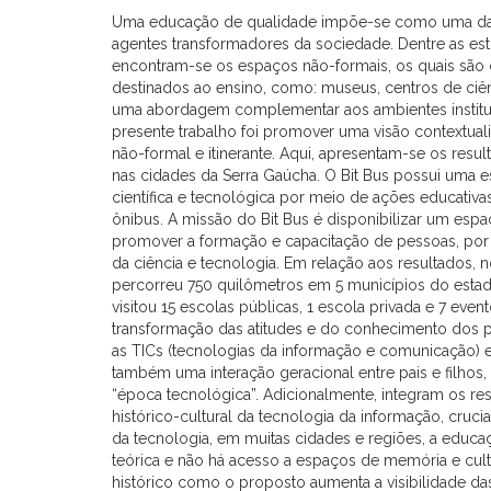
Uma educação de qualidade impõe-se como uma da
agentes transformadores da sociedade. Dentre as est
encontram-se os espaços não-formais, os quais são 
destinados ao ensino, como: museus, centros de ciênc
uma abordagem complementar aos ambientes instituci
presente trabalho foi promover uma visão contextual
não-formal e itinerante. Aqui, apresentam-se os res
nas cidades da Serra Gaúcha. O Bit Bus possui uma e
científica e tecnológica por meio de ações educativa
ônibus. A missão do Bit Bus é disponibilizar um esp
promover a formação e capacitação de pessoas, por
da ciência e tecnologia. Em relação aos resultados, 
percorreu 750 quilômetros em 5 municípios do estado 
visitou 15 escolas públicas, 1 escola privada e 7 eve
transformação das atitudes e do conhecimento dos pa
as TICs (tecnologias da informação e comunicação) 
também uma interação geracional entre pais e filhos
“época tecnológica”. Adicionalmente, integram os re
histórico-cultural da tecnologia da informação, cru
da tecnologia, em muitas cidades e regiões, a educa
teórica e não há acesso a espaços de memória e cult
histórico como o proposto aumenta a visibilidade das 