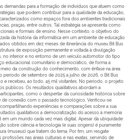
s demandas para a formação de indivíduos que atuem como
ratégias que podem contribuir para a qualidade da educação,
caracterizados como espaços fora dos ambientes tradicionais
ias, praças, entre outros. Tal estratégia se apresenta como
onais e formais de ensino. Nesse contexto, o objetivo do
izada da história da informática em um ambiente de educação
ultados obtidos em dez meses de itinerância do museu Bit Bus
strutura de exposição permanente e voltada à divulgação
s, no interior e no entorno de um veículo automotor do tipo
aço educacional comunitário e democrático, de forma a
 meio da construção do conhecimento, com ênfase na área
no período de setembro de 2025 a julho de 2026, o Bit Bus
e recebeu, ao todo, 45 mil visitantes. No período, o projeto
ntos públicos. Os resultados qualitativos abordam a
rticipantes, como o despertar da curiosidade histórica sobre
e de conexão com o passado tecnológico. Verificou-se
, compartilhando experiências e comparações sobre a sua
sultados qualitativos a democratização do acesso à memória
cial em um mundo cada vez mais digital. Apesar da ubiquidade
ção sobre ciência e tecnologia (e suas origens) é puramente
ura (museus) que tratem do tema. Por fim, um resgate
profissões nas áreas culturais e nas exatas, servindo de