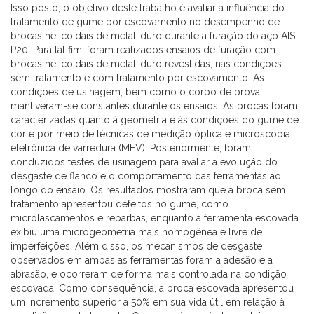
Isso posto, o objetivo deste trabalho é avaliar a influência do
tratamento de gume por escovamento no desempenho de
brocas helicoidais de metal-duro durante a furação do aço AISI
P20. Para tal fim, foram realizados ensaios de furação com
brocas helicoidais de metal-duro revestidas, nas condições
sem tratamento e com tratamento por escovamento. As
condições de usinagem, bem como o corpo de prova,
mantiveram-se constantes durante os ensaios. As brocas foram
caracterizadas quanto à geometria e às condições do gume de
corte por meio de técnicas de medição óptica e microscopia
eletrônica de varredura (MEV). Posteriormente, foram
conduzidos testes de usinagem para avaliar a evolução do
desgaste de flanco e o comportamento das ferramentas ao
longo do ensaio. Os resultados mostraram que a broca sem
tratamento apresentou defeitos no gume, como
microlascamentos e rebarbas, enquanto a ferramenta escovada
exibiu uma microgeometria mais homogênea e livre de
imperfeições. Além disso, os mecanismos de desgaste
observados em ambas as ferramentas foram a adesão e a
abrasão, e ocorreram de forma mais controlada na condição
escovada. Como consequência, a broca escovada apresentou
um incremento superior a 50% em sua vida útil em relação à