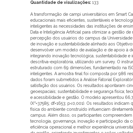
Quantidade de visulizações:
133
A transformação de campi universitários em Smart
educacionais mais eficientes, sustentáveis e tecnol
inteligentes às necessidades das instituições de ensin
Data e Inteligência Artificial para otimizar a gestão d
percepção dos usuários do campus da Universidade d
de inovação e sustentabilidade alinhado aos Objetivo
desenvolver um modelo de avaliação e de apoio à 
integrando inovação tecnológica, sustentabilidade e i
descritiva-exploratória, utilizando um survey. O inst
estruturado com 69 dimensões, fundamentado na ISO
inteligentes. A amostra final foi composta por 986 re
dados foram submetidos à Análise Fatorial Exploratóri
satisfação dos usuários. Os resultados apontaram cin
geoespaciais; sustentabilidade e segurança física; 
e acessibilidade e gestão. O modelo apresentou 66,
(X²=37585; df=1653; p<0,001). Os resultados indicam 
física do ambiente construído influenciam diretament
campus. Além disso, os participantes compreendem
tecnologia, governança, inovação e participação da
eficiência operacional e melhor experiência universi