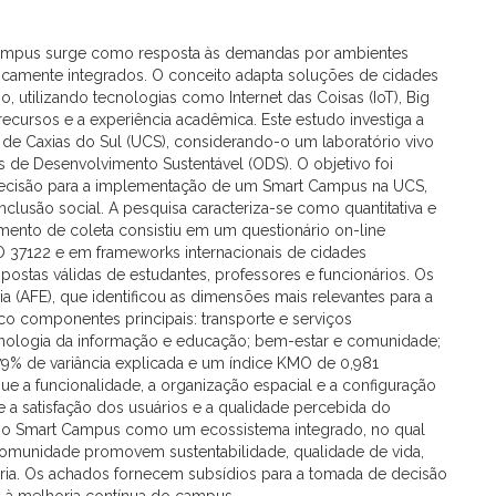
 Campus surge como resposta às demandas por ambientes
ogicamente integrados. O conceito adapta soluções de cidades
o, utilizando tecnologias como Internet das Coisas (IoT), Big
e recursos e a experiência acadêmica. Este estudo investiga a
e Caxias do Sul (UCS), considerando-o um laboratório vivo
s de Desenvolvimento Sustentável (ODS). O objetivo foi
decisão para a implementação de um Smart Campus na UCS,
nclusão social. A pesquisa caracteriza-se como quantitativa e
rumento de coleta consistiu em um questionário on-line
 37122 e em frameworks internacionais de cidades
spostas válidas de estudantes, professores e funcionários. Os
a (AFE), que identificou as dimensões mais relevantes para a
co componentes principais: transporte e serviços
tecnologia da informação e educação; bem-estar e comunidade;
79% de variância explicada e um índice KMO de 0,981
que a funcionalidade, a organização espacial e a configuração
e a satisfação dos usuários e a qualidade percebida do
 o Smart Campus como um ecossistema integrado, no qual
 comunidade promovem sustentabilidade, qualidade de vida,
tária. Os achados fornecem subsídios para a tomada de decisão