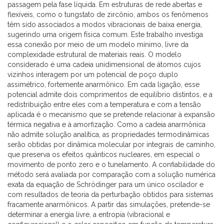
passagem pela fase líquida. Em estruturas de rede abertas e
flexíveis, como o tungstato de zircônio, ambos os fenômenos
têm sido associados a modos vibracionais de baixa energia,
sugerindo uma origem física comum. Este trabalho investiga
essa conexão por meio de um modelo mínimo, livre da
complexidade estrutural de materiais reais. O modelo
considerado é uma cadeia unidimensional de átomos cujos
vizinhos interagem por um potencial de poço duplo
assimétrico, fortemente anarmônico. Em cada ligação, esse
potencial admite dois comprimentos de equilíbrio distintos, e a
redistribuição entre eles com a temperatura e com a tensão
aplicada é o mecanismo que se pretende relacionar à expansão
térmica negativa e à amorfização. Como a cadeia anarmônica
não admite solução analítica, as propriedades termodinâmicas
serão obtidas por dinâmica molecular por integrais de caminho,
que preserva os efeitos quânticos nucleares, em especial o
movimento de ponto zero e o tunelamento. A confiabilidade do
método será avaliada por comparação com a solução numérica
exata da equação de Schrödinger para um único oscilador e
com resultados de teoria da perturbação obtidos para sistemas
fracamente anarmônicos. A partir das simulações, pretende-se
determinar a energia livre, a entropia (vibracional e