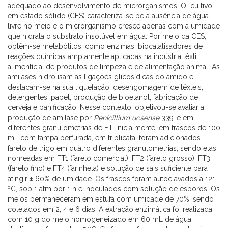
adequado ao desenvolvimento de microrganismos. O cultivo
em estado sólido (CES) caracteriza-se pela ausência de água
livre no meio e o microrganismo cresce apenas com a umidade
que hidrata o substrato insolúvel em água. Por meio da CES,
obtêm-se metabólitos, como enzimas, biocatalisadores de
reações químicas amplamente aplicadas na indústria têxtil,
alimentícia, de produtos de limpeza e de alimentação animal. As
amilases hidrolisam as ligações glicosídicas do amido e
destacam-se na sua liquefação, desengomagem de têxteis,
detergentes, papel, produção de bioetanol, fabricação de
cerveja e panificação. Nesse contexto, objetivou-se avaliar a
produção de amilase por
Penicillium ucsense
339-e em
diferentes granulometrias de FT. Inicialmente, em frascos de 100
mL com tampa perfurada, em triplicata, foram adicionados
farelo de trigo em quatro diferentes granulometrias, sendo elas
nomeadas em FT1 (farelo comercial), FT2 (farelo grosso), FT3
(farelo fino) e FT4 (farinheta) e solução de sais suficiente para
atingir ± 60% de umidade. Os frascos foram autoclavados a 121
ºC, sob 1 atm por 1 h e inoculados com solução de esporos. Os
meios permaneceram em estufa com umidade de 70%, sendo
coletados em 2, 4 e 6 dias. A extração enzimática foi realizada
com 10 g do meio homogeneizado em 60 mL de água