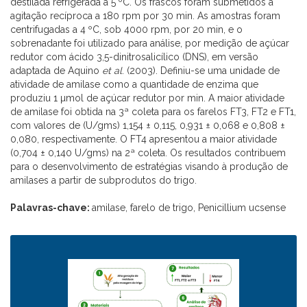
destilada refrigerada a 5 ºC. Os frascos foram submetidos à
agitação recíproca a 180 rpm por 30 min. As amostras foram
centrifugadas a 4 ºC, sob 4000 rpm, por 20 min, e o
sobrenadante foi utilizado para análise, por medição de açúcar
redutor com ácido 3,5-dinitrosalicílico (DNS), em versão
adaptada de Aquino
et al
. (2003). Definiu-se uma unidade de
atividade de amilase como a quantidade de enzima que
produziu 1 µmol de açúcar redutor por min. A maior atividade
de amilase foi obtida na 3ª coleta para os farelos FT3, FT2 e FT1,
com valores de (U/gms) 1,154 ± 0,115, 0,931 ± 0,068 e 0,808 ±
0,080, respectivamente. O FT4 apresentou a maior atividade
(0,704 ± 0,140 U/gms) na 2ª coleta. Os resultados contribuem
para o desenvolvimento de estratégias visando à produção de
amilases a partir de subprodutos do trigo.
Palavras-chave:
amilase, farelo de trigo, Penicillium ucsense