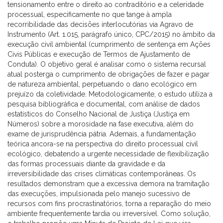
tensionamento entre o direito ao contraditório e a celeridade
processual, especificamente no que tange à ampla
recorribilidade das decisões interlocutórias via Agravo de
Instrumento (Art. 1.015, parágrafo único, CPC/2015) no âmbito da
execução civil ambiental (cumprimento de sentença em Ações
Civis Públicas e execução de Termos de Ajustamento de
Conduta). O objetivo geral é analisar como o sistema recursal
atual posterga o cumprimento de obrigações de fazer e pagar
de natureza ambiental, perpetuando o dano ecológico em
prejuízo da coletividade. Metodologicamente, o estudo utiliza a
pesquisa bibliográfica e documental, com análise de dados
estatísticos do Conselho Nacional de Justiça (Justiça em
Números) sobre a morosidade na fase executiva, além do
exame de jurisprudência pátria. Ademais, a fundamentação
teórica ancora-se na perspectiva do direito processual civil
ecológico, debatendo a urgente necessidade de flexibilização
das formas processuais diante da gravidade e da
irreversibilidade das crises climáticas contemporâneas. Os
resultados demonstram que a excessiva demora na tramitação
das execuções, impulsionada pelo manejo sucessivo de
recursos com fins procrastinatórios, torna a reparação do meio
ambiente frequentemente tardia ou irreversível. Como solução,