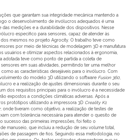
uções que garantam sua integridade mecânica mantendo a
e, logo o desenvolvimento de invólucros adequados é uma
e das medições e a durabilidade dos dispositivos. Nesse
nvólucro específico para sensores, capaz de atender às
o dos mesmos no projeto Agrocity. O trabalho teve como
 sensores por meio de técnicas de modelagem 3D e manufatura
dos usuários e otimizar aspectos relacionados à ergonomia,
 adotada teve como ponto de partida a coleta de
m sensores em suas atividades, permitindo ter uma melhor
como as características desejáveis para o invólucro. Com
envolvimento do modelo 3D utilizando o software
Fusion 360
,
ólucro e a realização de ajustes dimensionais durante o seu
m dos requisitos principais para o invólucro é a necessidade
rão expostos a condições climáticas adversas. Após a
ros protótipos utilizando a impressora 3D
Creality K1
r
, onde tiveram como objetivo, a realização de testes de
ixam com tolerância necessária para atender o quesito de
 sucesso das primeiras impressões, foi feito o
e manuseio, que incluiu a redução de seu volume total,
iões de passagem de fios. Seguindo essa metodologia, no