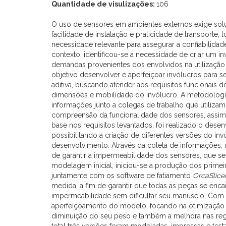
Quantidade de visulizações:
106
O uso de sensores em ambientes externos exige sol
facilidade de instalação e praticidade de transport
necessidade relevante para assegurar a confiabilidad
contexto, identificou-se a necessidade de criar um i
demandas provenientes dos envolvidos na utilizaçã
objetivo desenvolver e aperfeiçoar invólucros para
aditiva, buscando atender aos requisitos funcionais 
dimensões e mobilidade do invólucro. A metodologia
informações junto a colegas de trabalho que utiliza
compreensão da funcionalidade dos sensores, assim 
base nos requisitos levantados, foi realizado o des
possibilitando a criação de diferentes versões do inv
desenvolvimento. Através da coleta de informações, u
de garantir a impermeabilidade dos sensores, que se
modelagem inicial, iniciou-se a produção dos primei
juntamente com os software de fatiamento
OrcaSlice
medida, a fim de garantir que todas as peças se enca
impermeabilidade sem dificultar seu manuseio. Com o
aperfeiçoamento do modelo, focando na otimização d
diminuição do seu peso e também a melhora nas reg