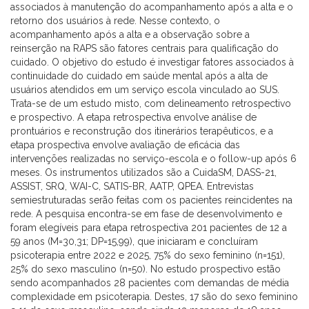
associados à manutenção do acompanhamento após a alta e o
retorno dos usuários à rede. Nesse contexto, o
acompanhamento após a alta e a observação sobre a
reinserção na RAPS são fatores centrais para qualificação do
cuidado. O objetivo do estudo é investigar fatores associados à
continuidade do cuidado em saúde mental após a alta de
usuários atendidos em um serviço escola vinculado ao SUS.
Trata-se de um estudo misto, com delineamento retrospectivo
e prospectivo. A etapa retrospectiva envolve análise de
prontuários e reconstrução dos itinerários terapêuticos, e a
etapa prospectiva envolve avaliação de eficácia das
intervenções realizadas no serviço-escola e o follow-up após 6
meses. Os instrumentos utilizados são a CuidaSM, DASS-21,
ASSIST, SRQ, WAI-C, SATIS-BR, AATP, QPEA. Entrevistas
semiestruturadas serão feitas com os pacientes reincidentes na
rede. A pesquisa encontra-se em fase de desenvolvimento e
foram elegíveis para etapa retrospectiva 201 pacientes de 12 a
59 anos (M=30,31; DP=15,99), que iniciaram e concluíram
psicoterapia entre 2022 e 2025, 75% do sexo feminino (n=151),
25% do sexo masculino (n=50). No estudo prospectivo estão
sendo acompanhados 28 pacientes com demandas de média
complexidade em psicoterapia. Destes, 17 são do sexo feminino