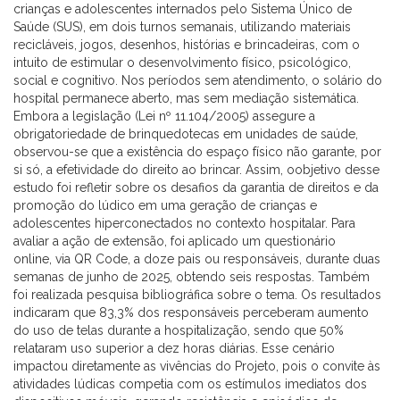
crianças e adolescentes internados pelo Sistema Único de
Saúde (SUS), em dois turnos semanais, utilizando materiais
recicláveis, jogos, desenhos, histórias e brincadeiras, com o
intuito de estimular o desenvolvimento físico, psicológico,
social e cognitivo. Nos períodos sem atendimento, o solário do
hospital permanece aberto, mas sem mediação sistemática.
Embora a legislação (Lei nº 11.104/2005) assegure a
obrigatoriedade de brinquedotecas em unidades de saúde,
observou-se que a existência do espaço físico não garante, por
si só, a efetividade do direito ao brincar. Assim, oobjetivo desse
estudo foi refletir sobre os desafios da garantia de direitos e da
promoção do lúdico em uma geração de crianças e
adolescentes hiperconectados no contexto hospitalar. Para
avaliar a ação de extensão, foi aplicado um questionário
online, via QR Code, a doze pais ou responsáveis, durante duas
semanas de junho de 2025, obtendo seis respostas. Também
foi realizada pesquisa bibliográfica sobre o tema. Os resultados
indicaram que 83,3% dos responsáveis perceberam aumento
do uso de telas durante a hospitalização, sendo que 50%
relataram uso superior a dez horas diárias. Esse cenário
impactou diretamente as vivências do Projeto, pois o convite às
atividades lúdicas competia com os estímulos imediatos dos