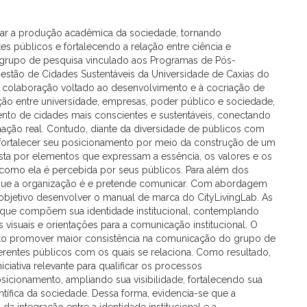
mar a produção acadêmica da sociedade, tornando
es públicos e fortalecendo a relação entre ciência e
, grupo de pesquisa vinculado aos Programas de Pós-
stão de Cidades Sustentáveis da Universidade de Caxias do
 colaboração voltado ao desenvolvimento e à cocriação de
ção entre universidade, empresas, poder público e sociedade,
ento de cidades mais conscientes e sustentáveis, conectando
ação real. Contudo, diante da diversidade de públicos com
 e fortalecer seu posicionamento por meio da construção de um
sta por elementos que expressam a essência, os valores e os
 como ela é percebida por seus públicos. Para além dos
do que a organização é e pretende comunicar. Com abordagem
o objetivo desenvolver o manual de marca do CityLivingLab. As
 que compõem sua identidade institucional, contemplando
es visuais e orientações para a comunicação institucional. O
o promover maior consistência na comunicação do grupo de
ferentes públicos com os quais se relaciona. Como resultado,
iativa relevante para qualificar os processos
sicionamento, ampliando sua visibilidade, fortalecendo sua
tífica da sociedade. Dessa forma, evidencia-se que a