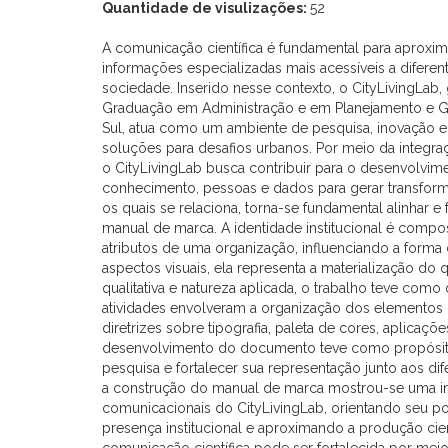
Quantidade de visulizações:
52
A comunicação científica é fundamental para aproxi
informações especializadas mais acessíveis a diferent
sociedade. Inserido nesse contexto, o CityLivingLab
Graduação em Administração e em Planejamento e Ge
Sul, atua como um ambiente de pesquisa, inovação e
soluções para desafios urbanos. Por meio da integra
o CityLivingLab busca contribuir para o desenvolvim
conhecimento, pessoas e dados para gerar transform
os quais se relaciona, torna-se fundamental alinhar
manual de marca. A identidade institucional é compo
atributos de uma organização, influenciando a forma
aspectos visuais, ela representa a materialização 
qualitativa e natureza aplicada, o trabalho teve com
atividades envolveram a organização dos elementos
diretrizes sobre tipografia, paleta de cores, aplicaçõ
desenvolvimento do documento teve como propósit
pesquisa e fortalecer sua representação junto aos di
a construção do manual de marca mostrou-se uma inic
comunicacionais do CityLivingLab, orientando seu po
presença institucional e aproximando a produção cien