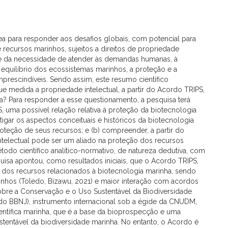
 para responder aos desafios globais, com potencial para
 recursos marinhos, sujeitos a direitos de propriedade
ante da necessidade de atender às demandas humanas, à
 equilíbrio dos ecossistemas marinhos, a proteção e a
prescindíveis. Sendo assim, este resumo científico
 medida a propriedade intelectual, a partir do Acordo TRIPS,
ma? Para responder a esse questionamento, a pesquisa terá
S, uma possível relação relativa à proteção da biotecnologia
tigar os aspectos conceituais e históricos da biotecnologia
roteção de seus recursos; e (b) compreender, a partir do
telectual pode ser um aliado na proteção dos recursos
todo científico analítico-normativo, de natureza dedutiva, com
quisa apontou, como resultados iniciais, que o Acordo TRIPS,
o dos recursos relacionados à biotecnologia marinha, sendo
inhos (Toledo, Bizawu, 2021) e maior interação com acordos
sobre a Conservação e o Uso Sustentável da Biodiversidade
do BBNJ), instrumento internacional sob a égide da CNUDM,
ientífica marinha, que é a base da bioprospecção e uma
stentável da biodiversidade marinha. No entanto, o Acordo é