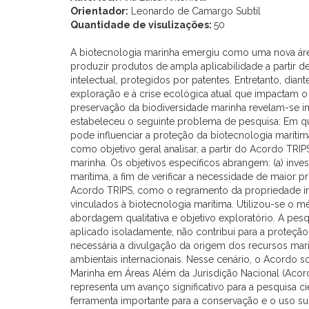
Orientador:
Leonardo de Camargo Subtil
Quantidade de visulizações:
50
A biotecnologia marinha emergiu como uma nova área
produzir produtos de ampla aplicabilidade a partir de
intelectual, protegidos por patentes. Entretanto, di
exploração e à crise ecológica atual que impactam o
preservação da biodiversidade marinha revelam-se im
estabeleceu o seguinte problema de pesquisa: Em que
pode influenciar a proteção da biotecnologia maríti
como objetivo geral analisar, a partir do Acordo TRIP
marinha. Os objetivos específicos abrangem: (a) inves
marítima, a fim de verificar a necessidade de maior p
Acordo TRIPS, como o regramento da propriedade in
vinculados à biotecnologia marítima. Utilizou-se o mé
abordagem qualitativa e objetivo exploratório. A pes
aplicado isoladamente, não contribui para a proteçã
necessária a divulgação da origem dos recursos mar
ambientais internacionais. Nesse cenário, o Acordo 
Marinha em Áreas Além da Jurisdição Nacional (Acor
representa um avanço significativo para a pesquisa c
ferramenta importante para a conservação e o uso su