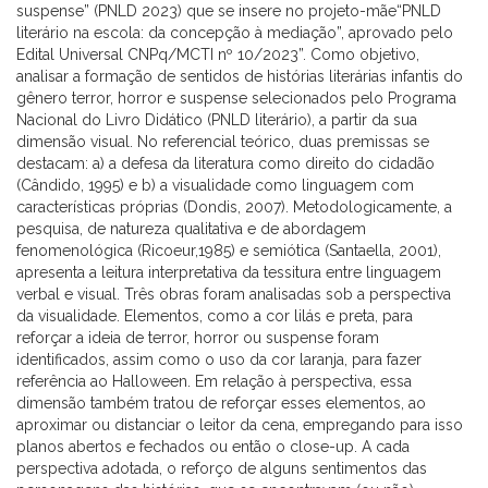
suspense” (PNLD 2023) que se insere no projeto-mãe“PNLD
literário na escola: da concepção à mediação”, aprovado pelo
Edital Universal CNPq/MCTI nº 10/2023”. Como objetivo,
analisar a formação de sentidos de histórias literárias infantis do
gênero terror, horror e suspense selecionados pelo Programa
Nacional do Livro Didático (PNLD literário), a partir da sua
dimensão visual. No referencial teórico, duas premissas se
destacam: a) a defesa da literatura como direito do cidadão
(Cândido, 1995) e b) a visualidade como linguagem com
características próprias (Dondis, 2007). Metodologicamente, a
pesquisa, de natureza qualitativa e de abordagem
fenomenológica (Ricoeur,1985) e semiótica (Santaella, 2001),
apresenta a leitura interpretativa da tessitura entre linguagem
verbal e visual. Três obras foram analisadas sob a perspectiva
da visualidade. Elementos, como a cor lilás e preta, para
reforçar a ideia de terror, horror ou suspense foram
identificados, assim como o uso da cor laranja, para fazer
referência ao Halloween. Em relação à perspectiva, essa
dimensão também tratou de reforçar esses elementos, ao
aproximar ou distanciar o leitor da cena, empregando para isso
planos abertos e fechados ou então o close-up. A cada
perspectiva adotada, o reforço de alguns sentimentos das