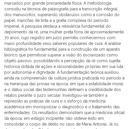
marcados por grande precariedade física. A metodologia
consistiu na técnica de paleografia para a transcrição integral
dos manuscritos, superando obstáculos como a corrosão do
papel, manchas de tinta e a grafia complexa do período
imperial. A pesquisa destaca a relevância fundamental do
depoimento da ré, uma mulher preta forra de aproximadamente
70 anos, cujo registro em juízo permitiu conhecermos com
maior profundidade seus saberes populares de cura. A análise
bibliográfica foi fundamental para a construção de um aparato
teórico que permitisse superar a visão do escravizado como
objeto passivo, possibilitando a percepção da ré como sujeita
histórica dotada de ações e racionalidades próprias em sua luta
por autonomia e dignidade. A fundamentação teórica auxiliou
ainda na compreensão da cultura jurídica praticada no período e
na hierarquia das provas na época, em que a estabilidade moral
e o status social das testemunhas definiam a credibilidade dos
relatos perante o juízo secular. Investigou-se também a
repressão às práticas de cura e o esforço da medicina
acadêmica em monopolizar o diagnóstico e o tratamento das
enfermidades. Os resultados demonstram que a medicina oficial
da época, em estágio incipiente, não obteve êxito em
consolidar o corpo de delito no caso de Maria Antonia. Já os