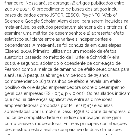
financeiro. Nossa análise abrange 56 artigos publicados entre
2000 e 2024. O procedimento de busca dos artigos inclui
bases de dados como JSTOR, EBSCO, PsycINFO, Web of
Science e Google Scholar. Além disso, para serem incluídos na
meta-análise, os estudos precisavam atender a dois critérios: 1)
examinar uma métrica de desempenho; e 2) apresentar efeito
estatístico suficiente entre as variáveis independentes e
dependentes. A meta-análise foi conduzida em duas etapas
(Eisend, 2015). Primeiro, utilizamos um modelo de efeitos
aleatórios baseado no método de Hunter e Schmidt (Vieira,
2013), e segundo, adotando o coeficiente de correlação de
Pearson como a métrica de tamanho de efeito selecionada para
a análise. A pesquisa abrange um período de 25 anos
compreendendo 163 tamanhos de efeito e revela um efeito
positivo da orientação empreendedora sobre o desempenho
geral das empresas (ES = 0,34, p < 0,001). Os resultados indicam
que não há diferenças significativas entre as dimensões
empreendedoras propostas por Miller (1983) e aquelas
apresentadas por Lumpkin e Dess (1996). O porte da empresa, o
índice de competitividade e o índice de inovação emergem
como variáveis moderadoras. Entre as principais contribuições
deste estudo está a análise comparativa de duas dimensões