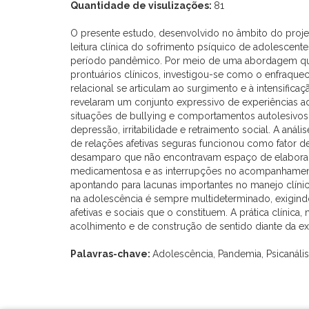
Quantidade de visulizações:
81
O presente estudo, desenvolvido no âmbito do proje
leitura clínica do sofrimento psíquico de adolescent
período pandêmico. Por meio de uma abordagem qual
prontuários clínicos, investigou-se como o enfraquec
relacional se articulam ao surgimento e à intensific
revelaram um conjunto expressivo de experiências adve
situações de bullying e comportamentos autolesiv
depressão, irritabilidade e retraimento social. A aná
de relações afetivas seguras funcionou como fator 
desamparo que não encontravam espaço de elaboração
medicamentosa e as interrupções no acompanhamen
apontando para lacunas importantes no manejo clíni
na adolescência é sempre multideterminado, exigindo
afetivas e sociais que o constituem. A prática clínic
acolhimento e de construção de sentido diante da exp
Palavras-chave:
Adolescência, Pandemia, Psicanáli