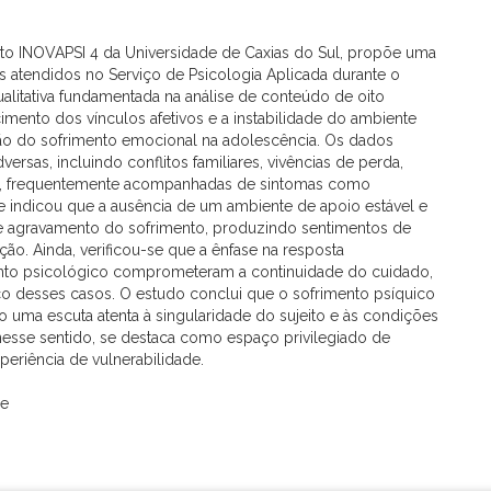
to INOVAPSI 4 da Universidade de Caxias do Sul, propõe uma
es atendidos no Serviço de Psicologia Aplicada durante o
itativa fundamentada na análise de conteúdo de oito
imento dos vínculos afetivos e a instabilidade do ambiente
ação do sofrimento emocional na adolescência. Os dados
rsas, incluindo conflitos familiares, vivências de perda,
os, frequentemente acompanhadas de sintomas como
lise indicou que a ausência de um ambiente de apoio estável e
de agravamento do sofrimento, produzindo sentimentos de
. Ainda, verificou-se que a ênfase na resposta
to psicológico comprometeram a continuidade do cuidado,
co desses casos. O estudo conclui que o sofrimento psíquico
 uma escuta atenta à singularidade do sujeito e às condições
a, nesse sentido, se destaca como espaço privilegiado de
eriência de vulnerabilidade.
se