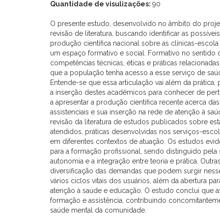
Quantidade de visulizações:
90
O presente estudo, desenvolvido no âmbito do proje
revisão de literatura, buscando identificar as possív
produção científica nacional sobre as clínicas-escol
um espaço formativo e social. Formativo no sentid
competências técnicas, éticas e práticas relacionadas 
que a população tenha acesso a esse serviço de saúd
Entende-se que essa articulação vai além da prática,
a inserção destes acadêmicos para conhecer de perto 
a apresentar a produção científica recente acerca da
assistenciais e sua inserção na rede de atenção à s
revisão da literatura de estudos publicados sobre está
atendidos, práticas desenvolvidas nos serviços-escol
em diferentes contextos de atuação. Os estudos ev
para a formação profissional, sendo distinguido pela 
autonomia e a integração entre teoria e prática. Out
diversificação das demandas que podem surgir nesse
vários ciclos vitais dos usuários, além da abertura pa
atenção à saúde e educação. O estudo conclui que as
formação e assistência, contribuindo concomitanteme
saúde mental da comunidade.