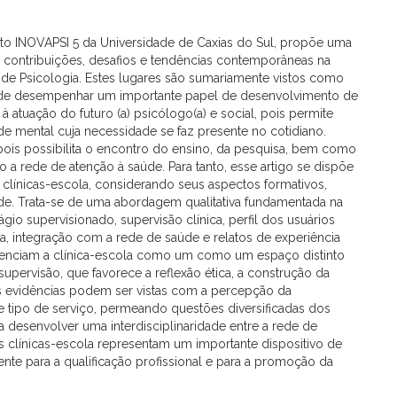
to INOVAPSI 5 da Universidade de Caxias do Sul, propõe uma
eis contribuições, desafios e tendências contemporâneas na
a de Psicologia. Estes lugares são sumariamente vistos como
o de desempenhar um importante papel de desenvolvimento de
à atuação do futuro (a) psicólogo(a) e social, pois permite
e mental cuja necessidade se faz presente no cotidiano.
 pois possibilita o encontro do ensino, da pesquisa, bem como
a rede de atenção à saúde. Para tanto, esse artigo se dispõe
s clínicas-escola, considerando seus aspectos formativos,
aúde. Trata-se de uma abordagem qualitativa fundamentada na
gio supervisionado, supervisão clínica, perfil dos usuários
a, integração com a rede de saúde e relatos de experiência
idenciam a clínica-escola como um como um espaço distinto
supervisão, que favorece a reflexão ética, a construção da
ras evidências podem ser vistas com a percepção da
 tipo de serviço, permeando questões diversificadas dos
ra desenvolver uma interdisciplinaridade entre a rede de
 clínicas-escola representam um importante dispositivo de
nte para a qualificação profissional e para a promoção da