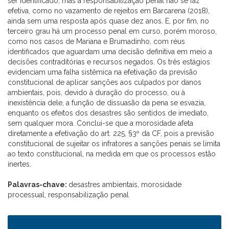
ser identificado, mas a responsabilização penal não se faz
efetiva, como no vazamento de rejeitos em Barcarena (2018),
ainda sem uma resposta após quase dez anos. E, por fim, no
terceiro grau há um processo penal em curso, porém moroso,
como nos casos de Mariana e Brumadinho, com réus
identificados que aguardam uma decisão definitiva em meio a
decisões contraditórias e recursos negados. Os três estágios
evidenciam uma falha sistêmica na efetivação da previsão
constitucional de aplicar sanções aos culpados por danos
ambientais, pois, devido à duração do processo, ou à
inexistência dele, a função de dissuasão da pena se esvazia,
enquanto os efeitos dos desastres são sentidos de imediato,
sem qualquer mora. Conclui-se que a morosidade afeta
diretamente a efetivação do art. 225, §3º da CF, pois a previsão
constitucional de sujeitar os infratores a sanções penais se limita
ao texto constitucional, na medida em que os processos estão
inertes.
Palavras-chave:
desastres ambientais, morosidade
processual, responsabilização penal