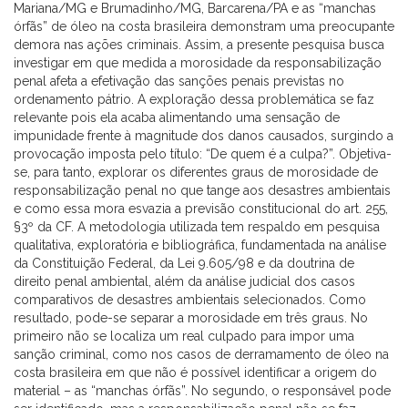
Mariana/MG e Brumadinho/MG, Barcarena/PA e as “manchas
órfãs” de óleo na costa brasileira demonstram uma preocupante
demora nas ações criminais. Assim, a presente pesquisa busca
investigar em que medida a morosidade da responsabilização
penal afeta a efetivação das sanções penais previstas no
ordenamento pátrio. A exploração dessa problemática se faz
relevante pois ela acaba alimentando uma sensação de
impunidade frente à magnitude dos danos causados, surgindo a
provocação imposta pelo título: “De quem é a culpa?”. Objetiva-
se, para tanto, explorar os diferentes graus de morosidade de
responsabilização penal no que tange aos desastres ambientais
e como essa mora esvazia a previsão constitucional do art. 255,
§3º da CF. A metodologia utilizada tem respaldo em pesquisa
qualitativa, exploratória e bibliográfica, fundamentada na análise
da Constituição Federal, da Lei 9.605/98 e da doutrina de
direito penal ambiental, além da análise judicial dos casos
comparativos de desastres ambientais selecionados. Como
resultado, pode-se separar a morosidade em três graus. No
primeiro não se localiza um real culpado para impor uma
sanção criminal, como nos casos de derramamento de óleo na
costa brasileira em que não é possível identificar a origem do
material – as “manchas órfãs”. No segundo, o responsável pode