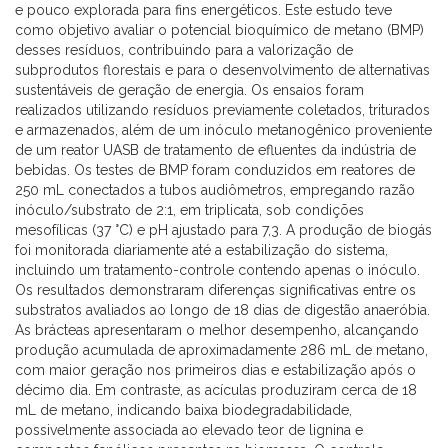
e pouco explorada para fins energéticos. Este estudo teve
como objetivo avaliar o potencial bioquímico de metano (BMP)
desses resíduos, contribuindo para a valorização de
subprodutos florestais e para o desenvolvimento de alternativas
sustentáveis de geração de energia. Os ensaios foram
realizados utilizando resíduos previamente coletados, triturados
e armazenados, além de um inóculo metanogênico proveniente
de um reator UASB de tratamento de efluentes da indústria de
bebidas. Os testes de BMP foram conduzidos em reatores de
250 mL conectados a tubos audiômetros, empregando razão
inóculo/substrato de 2:1, em triplicata, sob condições
mesofílicas (37 °C) e pH ajustado para 7,3. A produção de biogás
foi monitorada diariamente até a estabilização do sistema,
incluindo um tratamento-controle contendo apenas o inóculo.
Os resultados demonstraram diferenças significativas entre os
substratos avaliados ao longo de 18 dias de digestão anaeróbia.
As brácteas apresentaram o melhor desempenho, alcançando
produção acumulada de aproximadamente 286 mL de metano,
com maior geração nos primeiros dias e estabilização após o
décimo dia. Em contraste, as acículas produziram cerca de 18
mL de metano, indicando baixa biodegradabilidade,
possivelmente associada ao elevado teor de lignina e