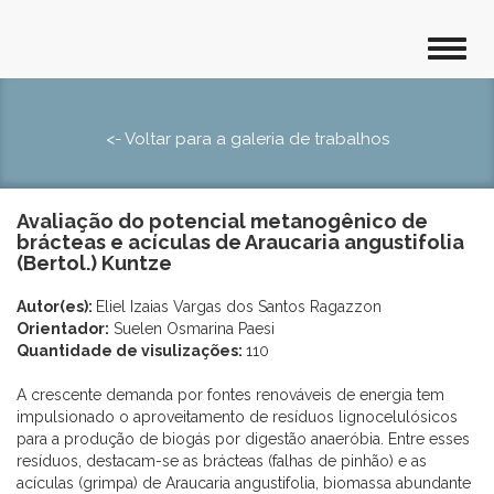
<- Voltar para a galeria de trabalhos
Avaliação do potencial metanogênico de
brácteas e acículas de Araucaria angustifolia
(Bertol.) Kuntze
Autor(es):
Eliel Izaias Vargas dos Santos Ragazzon
Orientador:
Suelen Osmarina Paesi
Quantidade de visulizações:
110
A crescente demanda por fontes renováveis de energia tem
impulsionado o aproveitamento de resíduos lignocelulósicos
para a produção de biogás por digestão anaeróbia. Entre esses
resíduos, destacam-se as brácteas (falhas de pinhão) e as
acículas (grimpa) de Araucaria angustifolia, biomassa abundante