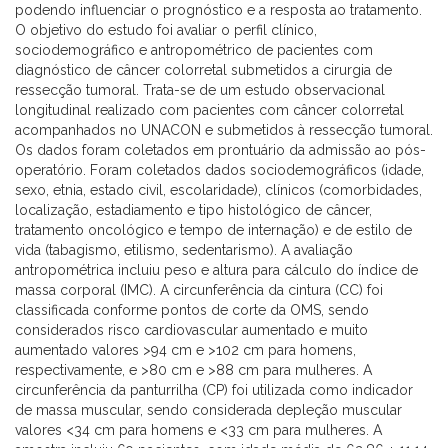
podendo influenciar o prognóstico e a resposta ao tratamento.
O objetivo do estudo foi avaliar o perfil clínico,
sociodemográfico e antropométrico de pacientes com
diagnóstico de câncer colorretal submetidos a cirurgia de
ressecção tumoral. Trata-se de um estudo observacional
longitudinal realizado com pacientes com câncer colorretal
acompanhados no UNACON e submetidos à ressecção tumoral.
Os dados foram coletados em prontuário da admissão ao pós-
operatório. Foram coletados dados sociodemográficos (idade,
sexo, etnia, estado civil, escolaridade), clínicos (comorbidades,
localização, estadiamento e tipo histológico de câncer,
tratamento oncológico e tempo de internação) e de estilo de
vida (tabagismo, etilismo, sedentarismo). A avaliação
antropométrica incluiu peso e altura para cálculo do índice de
massa corporal (IMC). A circunferência da cintura (CC) foi
classificada conforme pontos de corte da OMS, sendo
considerados risco cardiovascular aumentado e muito
aumentado valores >94 cm e >102 cm para homens,
respectivamente, e >80 cm e >88 cm para mulheres. A
circunferência da panturrilha (CP) foi utilizada como indicador
de massa muscular, sendo considerada depleção muscular
valores <34 cm para homens e <33 cm para mulheres. A