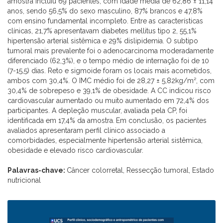
amostra incluiu 69 pacientes, com idade média de 62,86 ± 11,14
anos, sendo 56,5% do sexo masculino, 87% brancos e 47,8%
com ensino fundamental incompleto. Entre as características
clínicas, 21,7% apresentavam diabetes mellitus tipo 2, 55,1%
hipertensão arterial sistêmica e 29% dislipidemia. O subtipo
tumoral mais prevalente foi o adenocarcinoma moderadamente
diferenciado (62,3%), e o tempo médio de internação foi de 10
(7-15,5) dias. Reto e sigmoide foram os locais mais acometidos,
ambos com 30,4%. O IMC médio foi de 28,27 ± 5,82kg/m², com
30,4% de sobrepeso e 39,1% de obesidade. A CC indicou risco
cardiovascular aumentado ou muito aumentado em 72,4% dos
participantes. A depleção muscular, avaliada pela CP, foi
identificada em 17,4% da amostra.
Em conclusão, os pacientes
avaliados apresentaram perfil clínico associado a
comorbidades, especialmente hipertensão arterial sistêmica,
obesidade e elevado risco cardiovascular.
Palavras-chave:
Câncer colorretal, Ressecção tumoral, Estado
nutricional