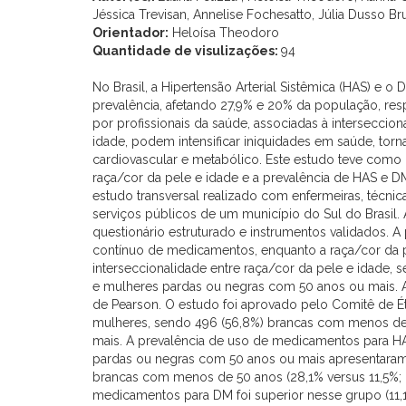
Jéssica Trevisan, Annelise Fochesatto, Júlia Dusso Bru
Orientador:
Heloísa Theodoro
Quantidade de visulizações:
94
No Brasil, a Hipertensão Arterial Sistêmica (HAS) e o
prevalência, afetando 27,9% e 20% da população, res
por profissionais da saúde, associadas à intersecci
idade, podem intensificar iniquidades em saúde, to
cardiovascular e metabólico. Este estudo teve como o
raça/cor da pele e idade e a prevalência de HAS e 
estudo transversal realizado com enfermeiras, técn
serviços públicos de um município do Sul do Brasil. A
questionário estruturado e instrumentos validados. A
contínuo de medicamentos, enquanto a raça/cor da pe
interseccionalidade entre raça/cor da pele e idad
e mulheres pardas ou negras com 50 anos ou mais. A
de Pearson. O estudo foi aprovado pelo Comitê de Éti
mulheres, sendo 496 (56,8%) brancas com menos de 
mais. A prevalência de uso de medicamentos para HAS
pardas ou negras com 50 anos ou mais apresentara
brancas com menos de 50 anos (28,1% versus 11,5%; 
medicamentos para DM foi superior nesse grupo (11,