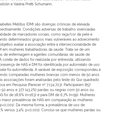
stolin e Valéria Pretti Schumann,
 Diabetes Mellitus (DM) são doenças crônicas de elevada
pectivamente. Condições adversas de trabalho vivenciadas
onalidade de marcadores sociais, como raça/cor da pele e
rnando determinados grupos mais vulneráveis ao adoecimento
bjetivo avaliar a associação entre a interseccionalidade de
DM em mulheres trabalhadoras da saúde. Trata-se de um
icas de enfermagem e agentes comunitárias de saúde de
 coleta de dados foi realizada por entrevista, utilizando
 presença de HAS e DM foi identificada por autorrelato de uso
le foi autorreferida. A variável de exposição correspondeu à
e, sendo comparadas mulheres brancas com menos de 50 anos
s associações foram analisadas pelo teste do Qui-quadrado
ca em Pesquisa (Parecer nº 7.134.723). Participaram 857
50 anos e 377 (43,2%) pardas ou negras com 50 anos ou
 foi de 18,6% (n=163) e para DM de 6,7% (n=59). Mulheres
m maior prevalência de HAS em comparação às mulheres
p<0,001). Da mesma forma, a prevalência de uso de
1% versus 3,4%; p<0,001). Conclui-se que mulheres pardas ou