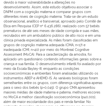
devido à maior vulnerabilidade a alterações no
desenvolvimento. Assim, este estudo objetivou associar o
DNPM com a cognição materna e comparar grupos com
diferentes níveis de cognição materna. Trata-se de um estudo
observacional, analítico e transversal, aprovado pelo Comitê de
Ética em Pesquisa (CEP nº 6.436.286), realizado com 57 bebês
prematuros de até seis meses de idade corrigida e suas mães,
recrutados em um ambulatório público de alto risco e em uma
clínica privada especializada. As mães foram classificadas em
grupos de cognição materna adequada (CMA; n=17) e
inadequada (CMI; n=40) por meio do Montreal Cognitive
Assessment (MoCA). Para a caracterização da amostra, foi
aplicado um questionário contendo informações gerais sobre a
criança e sua família. O desenvolvimento infantil foi avaliado por
meio da Escala Bayley-III, enquanto as condições
socioeconômicas e ambientais foram analisadas utilizando os
instrumentos ABEP e AHEMD-IS. As variáveis biológicas foram
semelhantes entre os grupos, com diferença significativa apenas
para o sexo dos bebês (p=0,045). O grupo CMA apresentou
maiores médias de idade materna e paterna, melhores escores
no MoCA e melhor classificação socioeconômica (p≤0,001),
além de maior escolaridade dos pais e renda familiar. No