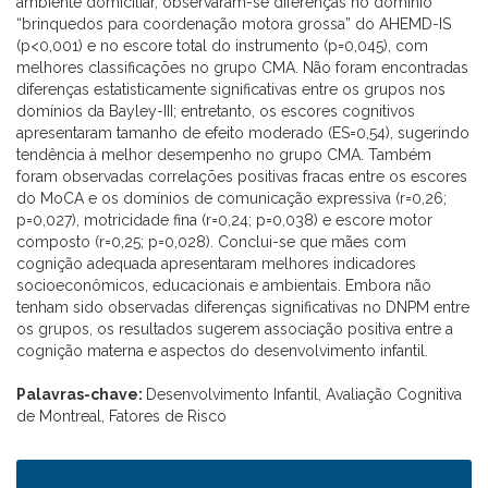
ambiente domiciliar, observaram-se diferenças no domínio
“brinquedos para coordenação motora grossa” do AHEMD-IS
(p<0,001) e no escore total do instrumento (p=0,045), com
melhores classificações no grupo CMA. Não foram encontradas
diferenças estatisticamente significativas entre os grupos nos
domínios da Bayley-III; entretanto, os escores cognitivos
apresentaram tamanho de efeito moderado (ES=0,54), sugerindo
tendência à melhor desempenho no grupo CMA. Também
foram observadas correlações positivas fracas entre os escores
do MoCA e os domínios de comunicação expressiva (r=0,26;
p=0,027), motricidade fina (r=0,24; p=0,038) e escore motor
composto (r=0,25; p=0,028). Conclui-se que mães com
cognição adequada apresentaram melhores indicadores
socioeconômicos, educacionais e ambientais. Embora não
tenham sido observadas diferenças significativas no DNPM entre
os grupos, os resultados sugerem associação positiva entre a
cognição materna e aspectos do desenvolvimento infantil.
Palavras-chave:
Desenvolvimento Infantil, Avaliação Cognitiva
de Montreal, Fatores de Risco