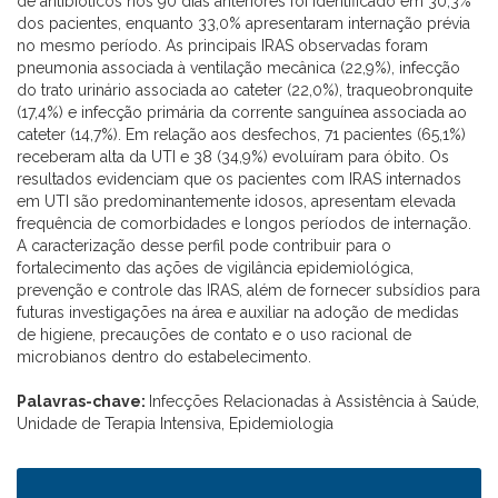
de antibióticos nos 90 dias anteriores foi identificado em 30,3%
dos pacientes, enquanto 33,0% apresentaram internação prévia
no mesmo período. As principais IRAS observadas foram
pneumonia associada à ventilação mecânica (22,9%), infecção
do trato urinário associada ao cateter (22,0%), traqueobronquite
(17,4%) e infecção primária da corrente sanguínea associada ao
cateter (14,7%). Em relação aos desfechos, 71 pacientes (65,1%)
receberam alta da UTI e 38 (34,9%) evoluíram para óbito. Os
resultados evidenciam que os pacientes com IRAS internados
em UTI são predominantemente idosos, apresentam elevada
frequência de comorbidades e longos períodos de internação.
A caracterização desse perfil pode contribuir para o
fortalecimento das ações de vigilância epidemiológica,
prevenção e controle das IRAS, além de fornecer subsídios para
futuras investigações na área e auxiliar na adoção de medidas
de higiene, precauções de contato e o uso racional de
microbianos dentro do estabelecimento.
Palavras-chave:
Infecções Relacionadas à Assistência à Saúde,
Unidade de Terapia Intensiva, Epidemiologia