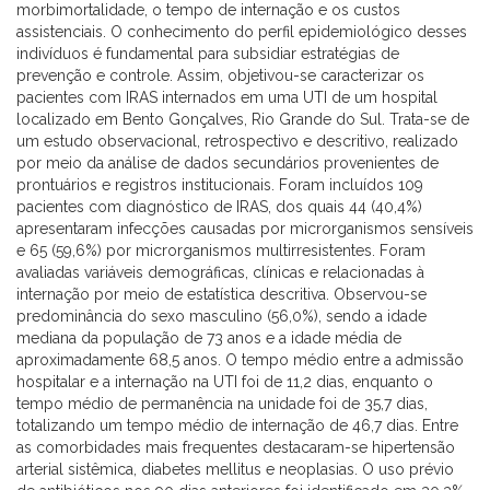
morbimortalidade, o tempo de internação e os custos
assistenciais. O conhecimento do perfil epidemiológico desses
indivíduos é fundamental para subsidiar estratégias de
prevenção e controle. Assim, objetivou-se caracterizar os
pacientes com IRAS internados em uma UTI de um hospital
localizado em Bento Gonçalves, Rio Grande do Sul. Trata-se de
um estudo observacional, retrospectivo e descritivo, realizado
por meio da análise de dados secundários provenientes de
prontuários e registros institucionais. Foram incluídos 109
pacientes com diagnóstico de IRAS, dos quais 44 (40,4%)
apresentaram infecções causadas por microrganismos sensíveis
e 65 (59,6%) por microrganismos multirresistentes. Foram
avaliadas variáveis demográficas, clínicas e relacionadas à
internação por meio de estatística descritiva. Observou-se
predominância do sexo masculino (56,0%), sendo a idade
mediana da população de 73 anos e a idade média de
aproximadamente 68,5 anos. O tempo médio entre a admissão
hospitalar e a internação na UTI foi de 11,2 dias, enquanto o
tempo médio de permanência na unidade foi de 35,7 dias,
totalizando um tempo médio de internação de 46,7 dias. Entre
as comorbidades mais frequentes destacaram-se hipertensão
arterial sistêmica, diabetes mellitus e neoplasias. O uso prévio