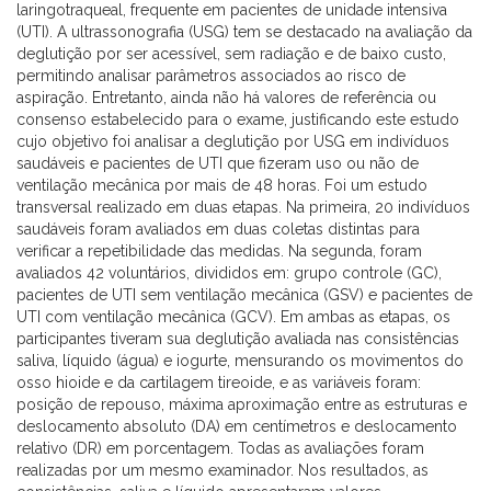
laringotraqueal, frequente em pacientes de unidade intensiva
(UTI). A ultrassonografia (USG) tem se destacado na avaliação da
deglutição por ser acessível, sem radiação e de baixo custo,
permitindo analisar parâmetros associados ao risco de
aspiração. Entretanto, ainda não há valores de referência ou
consenso estabelecido para o exame, justificando este estudo
cujo objetivo foi analisar a deglutição por USG em indivíduos
saudáveis e pacientes de UTI que fizeram uso ou não de
ventilação mecânica por mais de 48 horas. Foi um estudo
transversal realizado em duas etapas. Na primeira, 20 indivíduos
saudáveis foram avaliados em duas coletas distintas para
verificar a repetibilidade das medidas. Na segunda, foram
avaliados 42 voluntários, divididos em: grupo controle (GC),
pacientes de UTI sem ventilação mecânica (GSV) e pacientes de
UTI com ventilação mecânica (GCV). Em ambas as etapas, os
participantes tiveram sua deglutição avaliada nas consistências
saliva, líquido (água) e iogurte, mensurando os movimentos do
osso hioide e da cartilagem tireoide, e as variáveis foram:
posição de repouso, máxima aproximação entre as estruturas e
deslocamento absoluto (DA) em centímetros e deslocamento
relativo (DR) em porcentagem. Todas as avaliações foram
realizadas por um mesmo examinador. Nos resultados, as