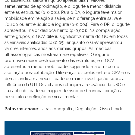
consistências, saliva e líquido apresentaram valores
semelhantes de aproximação, e o iogurte a menor distância
entre as estruturas (p=0,001). Para o DA, o iogurte teve maior
mobilidade em relação à saliva, sem diferença entre saliva e
líquido ou entre líquido e iogurte (p=0,004). Para o DR, o iogurte
apresentou maior deslocamento (p=0,001). Na comparação
entre grupos, o GCV diferiu significativamente do GC em todas
as variáveis analisadas (p<0,05), enquanto o GSV apresentou
valores intermediários aos demais grupos. As medidas
ultrassonográficas mostraram-se repetíveis. O iogurte
promoveu maior deslocamento das estruturas, e o GCV
apresentou a menor mobilidade, sugerindo maior risco de
aspiração pós-extubação. Diferenças discretas entre o GSV e os
demais indicam a necessidade de maior investigação sobre a
influência da UTI. Os achados reforçam a relevância da USG e
sua aplicabilidade na triagem de risco de broncoaspiração à
beira leito e definição de via alimentar.
Palavras-chave:
Ultrassonografia , Deglutição , Osso hioide