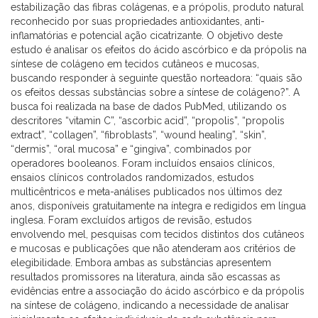
estabilização das fibras colágenas, e a própolis, produto natural
reconhecido por suas propriedades antioxidantes, anti-
inflamatórias e potencial ação cicatrizante. O objetivo deste
estudo é analisar os efeitos do ácido ascórbico e da própolis na
síntese de colágeno em tecidos cutâneos e mucosas,
buscando responder à seguinte questão norteadora: “quais são
os efeitos dessas substâncias sobre a síntese de colágeno?”. A
busca foi realizada na base de dados PubMed, utilizando os
descritores “vitamin C”, “ascorbic acid”, “propolis”, “propolis
extract”, “collagen”, “fibroblasts”, “wound healing”, “skin”,
“dermis”, “oral mucosa” e “gingiva”, combinados por
operadores booleanos. Foram incluídos ensaios clínicos,
ensaios clínicos controlados randomizados, estudos
multicêntricos e meta-análises publicados nos últimos dez
anos, disponíveis gratuitamente na íntegra e redigidos em língua
inglesa. Foram excluídos artigos de revisão, estudos
envolvendo mel, pesquisas com tecidos distintos dos cutâneos
e mucosas e publicações que não atenderam aos critérios de
elegibilidade. Embora ambas as substâncias apresentem
resultados promissores na literatura, ainda são escassas as
evidências entre a associação do ácido ascórbico e da própolis
na síntese de colágeno, indicando a necessidade de analisar