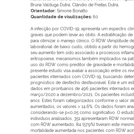
Bruna Valduga Dutra; Clândio de Freitas Dutra,
Orientador:
Simone Bonatto
Quantidade de visulizações:
60
A infecção por COVID-19, apresenta um espectro clí
graves que podem levar ao óbito. A estratificação d
para otimizar o manejo clínico. O RDW (Amplitude d
laboratorial de baixo custo, obtido a partir do hemog
seu aumento tem sido associado a processos inflamat
eritropoiese, mecanismos também implicados na pat
uso do RDW como preditor de gravidade e mortalida
presente estudo visa avaliar a associação entre os n
pacientes internados com COVID-19, buscando dete
prognóstico de desfecho desfavorável. Este é um estud
dados em prontuários de 496 pacientes internados 
março/2020 a dezembro/2021. Os pacientes incluído
anos. Estes foram categorizados conforme o valor de
aumentados, os valores > 14,6%. Os dados foram anal
considerando-se p<0,05 como significativo. O estud
indivíduos analisados, 351 apresentaram RDW normal, 
com RDW aumentado, 84 (57,9%) tiveram este mesmo
mortalidade aumentada nos pacientes com RDW acima d