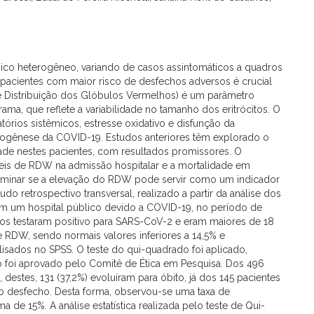
nico heterogêneo, variando de casos assintomáticos a quadros
e pacientes com maior risco de desfechos adversos é crucial
e Distribuição dos Glóbulos Vermelhos) é um parâmetro
rama, que reflete a variabilidade no tamanho dos eritrócitos. O
órios sistêmicos, estresse oxidativo e disfunção da
ogênese da COVID-19. Estudos anteriores têm explorado o
de nestes pacientes, com resultados promissores. O
íveis de RDW na admissão hospitalar e a mortalidade em
rminar se a elevação do RDW pode servir como um indicador
o retrospectivo transversal, realizado a partir da análise dos
em um hospital público devido a COVID-19, no período de
s testaram positivo para SARS-CoV-2 e eram maiores de 18
 RDW, sendo normais valores inferiores a 14,5% e
isados no SPSS. O teste do qui-quadrado foi aplicado,
o foi aprovado pelo Comitê de Ética em Pesquisa. Dos 496
destes, 131 (37,2%) evoluíram para óbito, já dos 145 pacientes
 desfecho. Desta forma, observou-se uma taxa de
e 15%. A análise estatística realizada pelo teste de Qui-