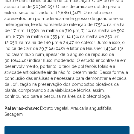
fluxo e densidades bruta e de compactação. O pH do extrato
aquoso foi de 5,03(±0,09). O teor de umidade obtido para o
extrato seco liofilizado foi 12,88(±1,34)%. O extrato seco
apresentou um pó moderadamente grosso de granulometria
heterogênea, tendo apresentado retenção de 17,52% na malha
de 1,7 mm, 11,99% na malha de 710 µm, 7,11% na malha de 500
µm, 8,73% na malha de 355 µm, 14,13% na malha de 250 µm,
12,05% na malha de 180 µm e 28,47 no coletor. Junto a isso, o
índice de Carr de 29,71(±6,04)% e fator de Hausner 1,43(±0,13)
indicaram fluxo ruim, apesar de o ângulo de repouso de
30,10(±4,40) indicar fluxo moderado. O estudo encontra-se em
desenvolvimento, portanto, o teor de polifenóis totais e a
atividade antioxidante ainda não foi determinado. Dessa forma, a
conclusão das análises é necessária para demonstrar a eficácia
da liofilização na preservação dos compostos bioativos da
planta, comprovando sua viabilidade técnica, assim,
contribuindo para a pesquisa na área da biotecnologia.
Palavras-chave:
Extrato vegetal, Araucaria angustifolia,
Secagem