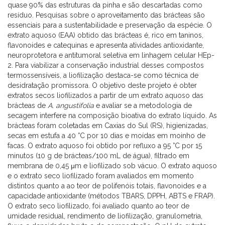
quase 90% das estruturas da pinha e são descartadas como
resíduo. Pesquisas sobre o aproveitamento das brácteas são
essenciais para a sustentabilidade e preservação da espécie. O
extrato aquoso (EAA) obtido das brácteas é, rico em taninos,
flavonoides e catequinas e apresenta atividades antioxidante,
neuroprotetora e antitumoral seletiva em linhagem celular HEp-
2. Para viabilizar a conservação industrial desses compostos
termossensíveis, a liofilização destaca-se como técnica de
desidratação promissora. O objetivo deste projeto é obter
extratos secos liofilizados a partir de um extrato aquoso das
brácteas de
A. angustifolia
e avaliar se a metodologia de
secagem interfere na composição bioativa do extrato líquido. As
brácteas foram coletadas em Caxias do Sul (RS), higienizadas,
secas em estufa a 40 °C por 10 dias e moídas em moinho de
facas. O extrato aquoso foi obtido por refluxo a 95 °C por 15
minutos (10 g de brácteas/100 mL de água), filtrado em
membrana de 0,45 μm e liofilizado sob vácuo. O extrato aquoso
e o extrato seco liofilizado foram avaliados em momento
distintos quanto a ao teor de polifenóis totais, flavonoides e a
capacidade antioxidante (métodos TBARS, DPPH, ABTS e FRAP).
O extrato seco liofilizado, foi avaliado quanto ao teor de
umidade residual, rendimento de liofilização, granulometria,