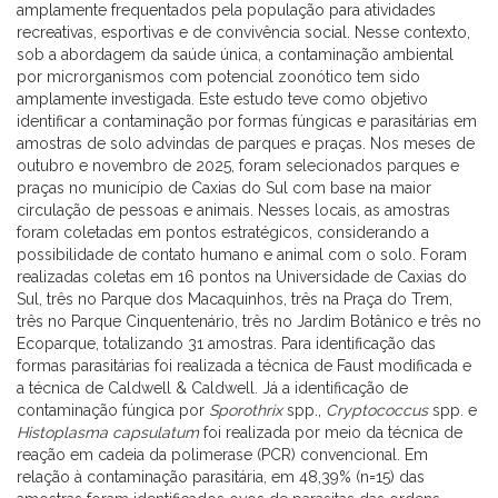
amplamente frequentados pela população para atividades
recreativas, esportivas e de convivência social. Nesse contexto,
sob a abordagem da saúde única, a contaminação ambiental
por microrganismos com potencial zoonótico tem sido
amplamente investigada. Este estudo teve como objetivo
identificar a contaminação por formas fúngicas e parasitárias em
amostras de solo advindas de parques e praças. Nos meses de
outubro e novembro de 2025, foram selecionados parques e
praças no município de Caxias do Sul com base na maior
circulação de pessoas e animais. Nesses locais, as amostras
foram coletadas em pontos estratégicos, considerando a
possibilidade de contato humano e animal com o solo. Foram
realizadas coletas em 16 pontos na Universidade de Caxias do
Sul, três no Parque dos Macaquinhos, três na Praça do Trem,
três no Parque Cinquentenário, três no Jardim Botânico e três no
Ecoparque, totalizando 31 amostras. Para identificação das
formas parasitárias foi realizada a técnica de Faust modificada e
a técnica de Caldwell & Caldwell. Já a identificação de
contaminação fúngica por
Sporothrix
spp.,
Cryptococcus
spp. e
Histoplasma capsulatum
foi realizada por meio da técnica de
reação em cadeia da polimerase (PCR) convencional. Em
relação à contaminação parasitária, em 48,39% (n=15) das