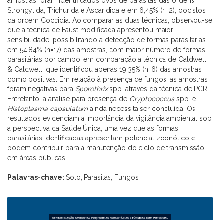
amostras foram identificados ovos de parasitas das ordens
Strongylida, Trichurida e Ascaridida e em 6,45% (n=2), oocistos
da ordem Coccidia. Ao comparar as duas técnicas, observou-se
que a técnica de Faust modificada apresentou maior
sensibilidade, possibilitando a detecção de formas parasitárias
em 54,84% (n=17) das amostras, com maior número de formas
parasitárias por campo, em comparação a técnica de Caldwell
& Caldwell, que identificou apenas 19,35% (n=6) das amostras
como positivas. Em relação à presença de fungos, as amostras
foram negativas para
Sporothrix
spp. através da técnica de PCR.
Entretanto, a análise para presença de
Cryptococcus
spp. e
Histoplasma capsulatum
ainda necessita ser concluída. Os
resultados evidenciam a importância da vigilância ambiental sob
a perspectiva da Saúde Única, uma vez que as formas
parasitárias identificadas apresentam potencial zoonótico e
podem contribuir para a manutenção do ciclo de transmissão
em áreas públicas.
Palavras-chave:
Solo, Parasitas, Fungos