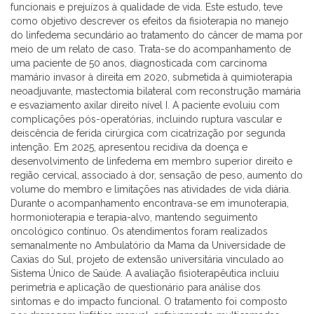
funcionais e prejuízos à qualidade de vida. Este estudo, teve
como objetivo descrever os efeitos da fisioterapia no manejo
do linfedema secundário ao tratamento do câncer de mama por
meio de um relato de caso. Trata-se do acompanhamento de
uma paciente de 50 anos, diagnosticada com carcinoma
mamário invasor à direita em 2020, submetida à quimioterapia
neoadjuvante, mastectomia bilateral com reconstrução mamária
e esvaziamento axilar direito nível I. A paciente evoluiu com
complicações pós-operatórias, incluindo ruptura vascular e
deiscência de ferida cirúrgica com cicatrização por segunda
intenção. Em 2025, apresentou recidiva da doença e
desenvolvimento de linfedema em membro superior direito e
região cervical, associado à dor, sensação de peso, aumento do
volume do membro e limitações nas atividades de vida diária.
Durante o acompanhamento encontrava-se em imunoterapia,
hormonioterapia e terapia-alvo, mantendo seguimento
oncológico contínuo. Os atendimentos foram realizados
semanalmente no Ambulatório da Mama da Universidade de
Caxias do Sul, projeto de extensão universitária vinculado ao
Sistema Único de Saúde. A avaliação fisioterapêutica incluiu
perimetria e aplicação de questionário para análise dos
sintomas e do impacto funcional. O tratamento foi composto