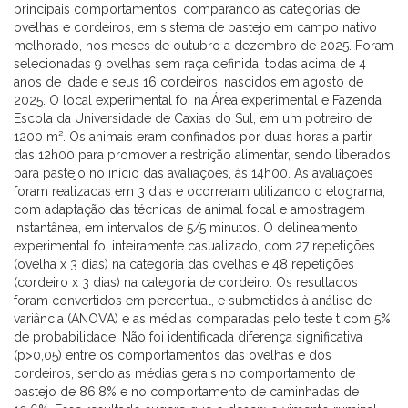
principais comportamentos, comparando as categorias de
ovelhas e cordeiros, em sistema de pastejo em campo nativo
melhorado, nos meses de outubro a dezembro de 2025. Foram
selecionadas 9 ovelhas sem raça definida, todas acima de 4
anos de idade e seus 16 cordeiros, nascidos em agosto de
2025. O local experimental foi na Área experimental e Fazenda
Escola da Universidade de Caxias do Sul, em um potreiro de
1200 m². Os animais eram confinados por duas horas a partir
das 12h00 para promover a restrição alimentar, sendo liberados
para pastejo no início das avaliações, às 14h00. As avaliações
foram realizadas em 3 dias e ocorreram utilizando o etograma,
com adaptação das técnicas de animal focal e amostragem
instantânea, em intervalos de 5/5 minutos. O delineamento
experimental foi inteiramente casualizado, com 27 repetições
(ovelha x 3 dias) na categoria das ovelhas e 48 repetições
(cordeiro x 3 dias) na categoria de cordeiro. Os resultados
foram convertidos em percentual, e submetidos à análise de
variância (ANOVA) e as médias comparadas pelo teste t com 5%
de probabilidade. Não foi identificada diferença significativa
(p>0,05) entre os comportamentos das ovelhas e dos
cordeiros, sendo as médias gerais no comportamento de
pastejo de 86,8% e no comportamento de caminhadas de