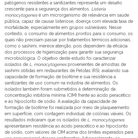
patógenos resistentes a sanitizantes representa um desafio
crescente para a segurança dos alimentos.
Listeria
monocytogenes
é um microrganismo de relevância em saúde
pública, capaz de causar listeriose, doença com elevada taxa de
mortalidade, especialmente em grupos vulneráveis. Nesse
contexto, o consumo de alimentos prontos para o consumo, os
quais não precisam passar por tratamentos térmicos adicionais,
como o sashimi, merece atenção, pois dependem da eficácia
dos processos de higienização para garantir sua segurança
microbiológica. O objetivo deste estudo foi caracterizar
isolados de
L. monocytogenes
provenientes de amostras de
sashimi obtidas em restaurantes de Pelotas (RS), avaliando sua
capacidade de formação de biofilme e sua resistência a
sanitizantes de uso comum na indústria de alimentos. Os
isolados também foram submetidos à determinação da
concentração inibitória mínima (CIM) frente ao ácido peracético
e ao hipoclorito de sódio. A avaliação da capacidade de
formação de biofilme foi realizada por meio de plaqueamento
em superfície, com contagem individual de colônias viáveis. Os
resultados indicaram que os isolados de
L. monocytogenes
apresentaram resistência ao ácido peracético e ao hipoclorito
de sódio, com valores de CIM acima dos limites esperados para