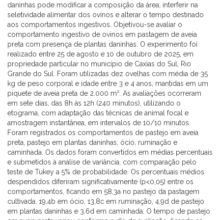
daninhas pode modificar a composição da área, interferir na
seletividade alimentar dos ovinos e alterar o tempo destinado
aos comportamentos ingestivos. Objetivou-se avaliar o
comportamento ingestivo de ovinos em pastagem de aveia
preta com presença de plantas daninhas. O experimento foi
realizado entre 25 de agosto e 10 de outubro de 2025, em
propriedade particular no município de Caxias do Sul, Rio
Grande do Sul. Foram utilizadas dez ovelhas com média de 35
kg de peso corporal e idade entre 3 e 4 anos, mantidas em um
piquete de aveia preta de 2.000 m². As avaliações ocorreram
em sete dias, das 8h às 12h (240 minutos), utilizando o
etograma, com adaptação das técnicas de animal focal e
amostragem instantânea, em intervalos de 10/10 minutos.
Foram registrados os comportamentos de pastejo em aveia
preta, pastejo em plantas daninhas, ócio, ruminação e
caminhada. Os dados foram convertidos em médias percentuais
e submetidos à análise de variância, com comparação pelo
teste de Tukey a 5% de probabilidade. Os percentuais médios
despendidos diferiram significativamente (p<0,05) entre os
comportamentos, ficando em 58,3a no pastejo da pastagem
cultivada, 19,4b em ócio, 13,8c em ruminação, 4,9d de pastejo
em plantas daninhas e 3,6d em caminhada. O tempo de pastejo