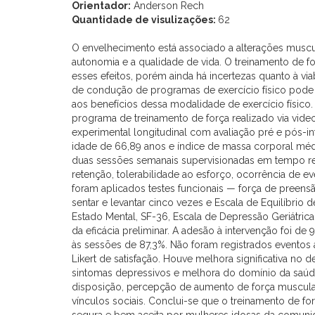
Orientador:
Anderson Rech
Quantidade de visulizações:
62
O envelhecimento está associado a alterações muscul
autonomia e a qualidade de vida. O treinamento de f
esses efeitos, porém ainda há incertezas quanto à vi
de condução de programas de exercício físico pode 
aos benefícios dessa modalidade de exercício físico. 
programa de treinamento de força realizado via vid
experimental longitudinal com avaliação pré e pós-i
idade de 66,89 anos e índice de massa corporal mé
duas sessões semanais supervisionadas em tempo rea
retenção, tolerabilidade ao esforço, ocorrência de ev
foram aplicados testes funcionais — força de preen
sentar e levantar cinco vezes e Escala de Equilíbrio
Estado Mental, SF-36, Escala de Depressão Geriátrica 
da eficácia preliminar. A adesão à intervenção foi 
às sessões de 87,3%. Não foram registrados eventos a
Likert de satisfação. Houve melhora significativa n
sintomas depressivos e melhora do domínio da saúde
disposição, percepção de aumento de força muscula
vínculos sociais. Conclui-se que o treinamento de for