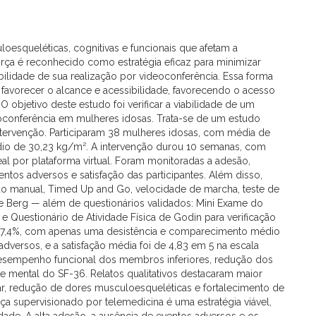
oesqueléticas, cognitivas e funcionais que afetam a
orça é reconhecido como estratégia eficaz para minimizar
abilidade de sua realização por videoconferência. Essa forma
favorecer o alcance e acessibilidade, favorecendo o acesso
O objetivo deste estudo foi verificar a viabilidade de um
eoconferência em mulheres idosas. Trata-se de um estudo
ntervenção. Participaram 38 mulheres idosas, com média de
dio de 30,23 kg/m². A intervenção durou 10 semanas, com
l por plataforma virtual. Foram monitoradas a adesão,
entos adversos e satisfação das participantes. Além disso,
são manual, Timed Up and Go, velocidade de marcha, teste de
 de Berg — além de questionários validados: Mini Exame do
e Questionário de Atividade Física de Godin para verificação
de 97,4%, com apenas uma desistência e comparecimento médio
dversos, e a satisfação média foi de 4,83 em 5 na escala
o desempenho funcional dos membros inferiores, redução dos
 mental do SF-36. Relatos qualitativos destacaram maior
r, redução de dores musculoesqueléticas e fortalecimento de
ça supervisionado por telemedicina é uma estratégia viável,