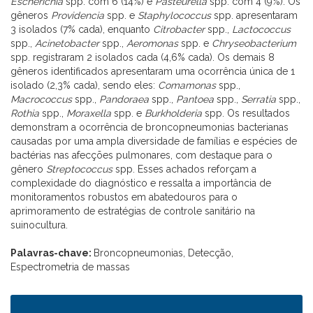
Escherichia
spp. com 6 (14%) e
Pasteurella
spp. com 4 (9%). Os
gêneros
Providencia
spp. e
Staphylococcus
spp. apresentaram
3 isolados (7% cada), enquanto
Citrobacter
spp.,
Lactococcus
spp.,
Acinetobacter
spp.,
Aeromonas
spp. e
Chryseobacterium
spp. registraram 2 isolados cada (4,6% cada). Os demais 8
gêneros identificados apresentaram uma ocorrência única de 1
isolado (2,3% cada), sendo eles:
Comamonas
spp.,
Macrococcus
spp.,
Pandoraea
spp.,
Pantoea
spp.,
Serratia
spp.,
Rothia
spp.,
Moraxella
spp. e
Burkholderia
spp. Os resultados
demonstram a ocorrência de broncopneumonias bacterianas
causadas por uma ampla diversidade de famílias e espécies de
bactérias nas afecções pulmonares, com destaque para o
gênero
Streptococcus
spp. Esses achados reforçam a
complexidade do diagnóstico e ressalta a importância de
monitoramentos robustos em abatedouros para o
aprimoramento de estratégias de controle sanitário na
suinocultura.
Palavras-chave:
Broncopneumonias, Detecção,
Espectrometria de massas