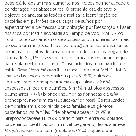
peso diário dos animais, aumento nos índices de mortalidade e
condenação nos abatedouros. O presente estudo teve o
objetivo de analisar as lesões e realizar a identificação de
bactérias em pulmões de carcaças de suínos por
espectrometria de massas por Ionização por Dessorção a Laser
Assistida por Matriz acoplada ao Tempo de Voo (MALDI-Tof).
Foram coletadas amostras de abscessos pulmonares por meio
de swab em meio Stuart, totalizando 43 amostras provenientes
de animais distintos de um abatedouro de suínos da região de
Caxias do Sul, RS. Os swabs foram semeados em ágar sangue
para isolamento bacteriano. Os isolados foram cultivados em
caldo
Brain Heart Infusion
(BHI) e analisados por MALDI-Tof. A
análise das lesões demonstrou que 26 (61%) pulmões
apresentaram broncopneumonias supurativas, 7 (16%)
abscessos únicos em pulmões, 6 (14%) múltiplos abscessos
pulmonares, 3 (7%) broncopneumonias fibrinosas e 1 (2%)
broncopneumonia mista (supurativa/fibrinosa). Os resultados
demonstraram a ocorrência de 11 famílias e 19 gêneros
bacterianos. As famílias Enterobacteriaceae 13 (30%) e
Streptococcaceae 11 (26%) predominaram entre os isolados
bacterianos identificados. Em nível de gênero, destacaram-se
Streptococcus
spp. com 9 isolados (21%), seguido por