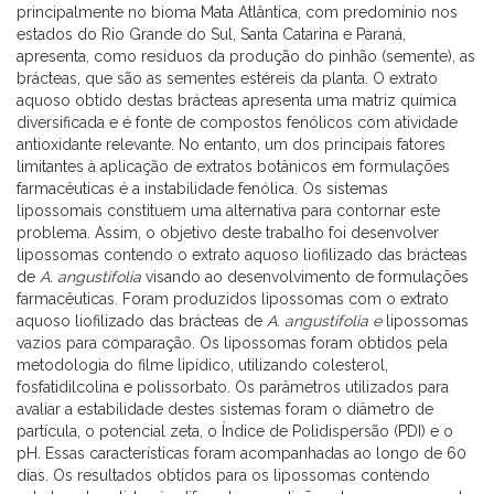
principalmente no bioma Mata Atlântica, com predomínio nos
estados do Rio Grande do Sul, Santa Catarina e Paraná,
apresenta, como resíduos da produção do pinhão (semente), as
brácteas, que são as sementes estéreis da planta. O extrato
aquoso obtido destas brácteas apresenta uma matriz química
diversificada e é fonte de compostos fenólicos com atividade
antioxidante relevante. No entanto, um dos principais fatores
limitantes à aplicação de extratos botânicos em formulações
farmacêuticas é a instabilidade fenólica. Os sistemas
lipossomais constituem uma alternativa para contornar este
problema. Assim, o objetivo deste trabalho foi desenvolver
lipossomas contendo o extrato aquoso liofilizado das brácteas
de
A. angustifolia
visando ao desenvolvimento de formulações
farmacêuticas. Foram produzidos lipossomas com o extrato
aquoso liofilizado das brácteas de
A. angustifolia e
lipossomas
vazios para comparação. Os lipossomas foram obtidos pela
metodologia do filme lipídico, utilizando colesterol,
fosfatidilcolina e polissorbato. Os parâmetros utilizados para
avaliar a estabilidade destes sistemas foram o diâmetro de
partícula, o potencial zeta, o Índice de Polidispersão (PDI) e o
pH. Essas características foram acompanhadas ao longo de 60
dias. Os resultados obtidos para os lipossomas contendo