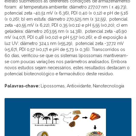
extrato submetidos às diferentes condições de armazenamento
foram: a) temperatura ambiente: diâmetro 277,07 nm ( ± 49,73),
potencial zeta -40,51 mV (± 6,36), PDI 0,40 (± 0,12) e pH de 5,16
(± 0,26); b) em estufa: diâmetro 270,525 nm (± 32,55), potencial
zeta -40,55 mV (± 6,22), PDI 0,35 (±0,11) e pH 5,55 (±0,20); c) em
geladeira: diâmetro 263,95 nm (± 14,38), potencial zeta -46,90
mV (±4,07), PDI 0,48 (±0,02) e pH 5,57 (±0,26); e d) exposição à
luz UV: diâmetro 324,1 nm (±55,29), potencial zeta -37,72 mV
(±5,67), PDI 0,57 (±0,17) e pH de 5,73 (± 0,36). Transcorridos os
60 dias, verificou-se que os sistemas lipossomais mantiveram-
se com poucas variações nos parâmetros analisados. Embora
novos estudos sejam necessários, estes resultados destacam o
potencial biotecnológico e farmacêutico deste resíduo.
Palavras-chave:
Lipossomas, Antioxidante, Nanotecnologia