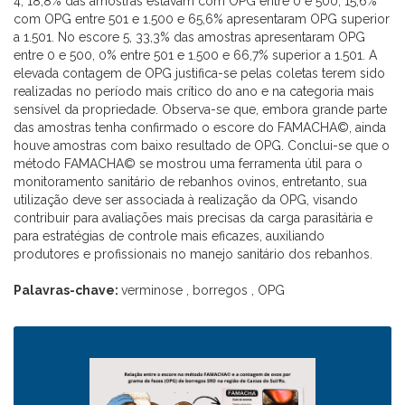
4, 18,8% das amostras estavam com OPG entre 0 e 500, 15,6%
com OPG entre 501 e 1.500 e 65,6% apresentaram OPG superior
a 1.501. No escore 5, 33,3% das amostras apresentaram OPG
entre 0 e 500, 0% entre 501 e 1.500 e 66,7% superior a 1.501. A
elevada contagem de OPG justifica-se pelas coletas terem sido
realizadas no período mais crítico do ano e na categoria mais
sensível da propriedade. Observa-se que, embora grande parte
das amostras tenha confirmado o escore do FAMACHA©, ainda
houve amostras com baixo resultado de OPG. Conclui-se que o
método FAMACHA© se mostrou uma ferramenta útil para o
monitoramento sanitário de rebanhos ovinos, entretanto, sua
utilização deve ser associada à realização da OPG, visando
contribuir para avaliações mais precisas da carga parasitária e
para estratégias de controle mais eficazes, auxiliando
produtores e profissionais no manejo sanitário dos rebanhos.
Palavras-chave:
verminose , borregos , OPG