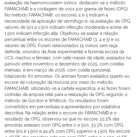
avaliação da haemoncoseem ovinos, destacam-se o método
FAMACHA© e a contagem de ovos por grama de fezes (OPG).
No método FAMACHA©, os escores 4 e 5 indicam a
necessidade da aplicação de vermífugo e, na avaliação de OPG,
valores de 501 a 1.500 indicam infecção moderada e acima de
1.500 indicam infecção alta. Objetivou-se avaliar a relação
percentual entre os escores de FAMACHA© (3, 4 e 5) e os
valores de OPG. Foram selecionados 15 ovinos sem raça
definida, oriundos da Área experimental e fazenda escola da
UCS, machos e fêmeas, com sete meses de idade, avaliados no
período entre novembro e dezembro de 2025, com coletas
mensais, e em março de 2026, com coleta quinzenal,
totalizando 60 amostras. Os animais foram avaliados quanto ao
escore de coloração da mucosa por meio do método
FAMACHA©, utilizando-se a cartela específica, e as fezes foram
colhidas da ampola retal para a realização da OPG segundo o
método de Gordon e Whitlock. Os resultados foram
convertidos em percentuais e apresentados por estatística
descritiva. Na relação entre o escore do FAMACHA© e o
resultado da OPG, observou-se que no escore, 22,2% das
amostras estavam com OPG entre 0 e 500, 33,3% com OPG
entre 501 e 1.500 e 44,4% com OPG superior a 1.501. No escore