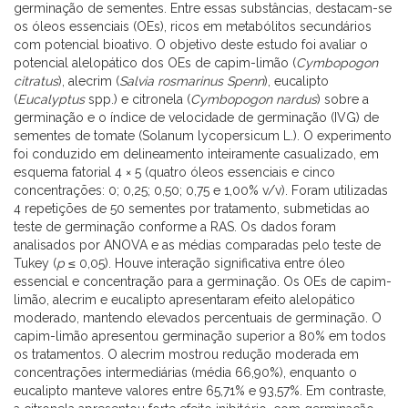
germinação de sementes. Entre essas substâncias, destacam-se
os óleos essenciais (OEs), ricos em metabólitos secundários
com potencial bioativo. O objetivo deste estudo foi avaliar o
potencial alelopático dos OEs de capim-limão (
Cymbopogon
citratus
), alecrim (
Salvia rosmarinus Spenn
), eucalipto
(
Eucalyptus
spp.) e citronela (
Cymbopogon nardus
) sobre a
germinação e o índice de velocidade de germinação (IVG) de
sementes de tomate (Solanum lycopersicum L.). O experimento
foi conduzido em delineamento inteiramente casualizado, em
esquema fatorial 4 × 5 (quatro óleos essenciais e cinco
concentrações: 0; 0,25; 0,50; 0,75 e 1,00% v/v). Foram utilizadas
4 repetições de 50 sementes por tratamento, submetidas ao
teste de germinação conforme a RAS. Os dados foram
analisados por ANOVA e as médias comparadas pelo teste de
Tukey (
p
≤ 0,05). Houve interação significativa entre óleo
essencial e concentração para a germinação. Os OEs de capim-
limão, alecrim e eucalipto apresentaram efeito alelopático
moderado, mantendo elevados percentuais de germinação. O
capim-limão apresentou germinação superior a 80% em todos
os tratamentos. O alecrim mostrou redução moderada em
concentrações intermediárias (média 66,90%), enquanto o
eucalipto manteve valores entre 65,71% e 93,57%. Em contraste,