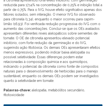
a citronela apresentou forte efeito inibitório, com germinação
reduzida para 17,14% na concentração de 0,25% e inibição total a
partir de 0,75%. Para o IVG, houve efeito significativo apenas dos
fatores isolados, sem interação. O menor IVG foi observado
para citronela (1,34), enquanto o maior ocorreu para capim-
limão (16,93). Foi verificada redução progressiva do IVG com o
aumento das concentrações. Conclui-se que os OEs avaliados
apresentam diferentes níveis alelopáticos sobre sementes de
tomate. O OE de citronela apresentou elevado potencial
inibitório, com forte redução da germinação e do IVG,
sugerindo ação fitotóxica. Os demais OEs apresentaram efeitos
menos expressivos, podendo indicar baixa alelopatia ou
possível seletividade. Essas diferenças podem estar
relacionadas à composição química e aos quimiotipos,
indicando o potencial da citronela como fonte de compostos
naturais para o desenvolvimento de herbicidas para o manejo
sustentável, enquanto os demais OEs podem ser investigados
quanto à seletividade em tomate.
Palavras-chave:
alelopatia, metabólitos secundário,
fitotoxicidade