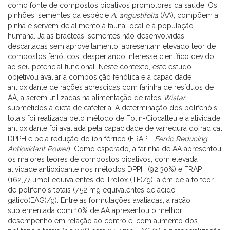
como fonte de compostos bioativos promotores da saúde. Os
pinhões, sementes da espécie
A.
angustifolia
(AA), compõem a
pinha e servem de alimento à fauna local e à população
humana. Já as brácteas, sementes não desenvolvidas,
descartadas sem aproveitamento, apresentam elevado teor de
compostos fenólicos, despertando interesse científico devido
ao seu potencial funcional. Neste contexto, este estudo
objetivou avaliar a composição fenólica e a capacidade
antioxidante de rações acrescidas com farinha de resíduos de
AA, a serem utilizadas na alimentação de ratos
Wistar
submetidos à dieta de cafeteria. A determinação dos polifenóis
totais foi realizada pelo método de Folin-Ciocalteu e a atividade
antioxidante foi avaliada pela capacidade de varredura do radical
DPPH e pela redução do íon férrico (FRAP -
Ferric
Reducing
Antioxidant
Power
). Como esperado, a farinha de AA apresentou
os maiores teores de compostos bioativos, com elevada
atividade antioxidante nos métodos DPPH (92,30%) e FRAP
(162,77 µmol equivalentes de Trolox (TE)/g), além de alto teor
de polifenóis totais (7,52 mg equivalentes de ácido
gálico(EAG)/g). Entre as formulações avaliadas, a ração
suplementada com 10% de AA apresentou o melhor
desempenho em relação ao controle, com aumento dos