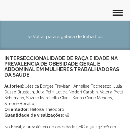
<- Voltar para a galeria de trabalhos
INTERSECCIONALIDADE DE RAÇA E IDADE NA
PREVALÊNCIA DE OBESIDADE GERAL E
ABDOMINAL EM MULHERES TRABALHADORAS
DA SAÚDE
Autor(es):
Jéssica Borges Trevisan , Annelise Fochesatto, Júlia
Dusso Brustolin, Julia Petri, Letícia Nodori Carobin, Valéria Pretti
Schumann, Suzete Marchetto Claus, Karina Giane Mendes,
Simone Bonatto,
Orientador:
Heloísa Theodoro
Quantidade de visulizações:
58
No Brasil, a prevalência de obesidade (IMC ≥ 30 kg/m²) em