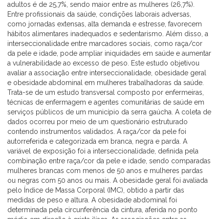
adultos é de 25,7%, sendo maior entre as mulheres (26,7%).
Entre profissionais da saúde, condições laborais adversas,
como jornadas extensas, alta demanda e estresse, favorecem
hábitos alimentares inadequados e sedentarismo. Além disso, a
interseccionalidade entre marcadores sociais, como raça/cor
da pele e idade, pode ampliar iniquidades em saúde e aumentar
a vulnerabilidade ao excesso de peso. Este estudo objetivou
avaliar a associação entre interseccionalidade, obesidade geral
e obesidade abdominal em mulheres trabalhadoras da saúde.
Trata-se de um estudo transversal composto por enfermeiras,
técnicas de enfermagem e agentes comunitárias de saúde em
serviços públicos de um município da serra gaúcha. A coleta de
dados ocorreu por meio de um questionário estruturado
contendo instrumentos validados. A raça/cor da pele foi
autorreferida e categorizada em branca, negra e parda. A
variável de exposição foi a interseccionalidade, definida pela
combinação entre raça/cor da pele e idade, sendo comparadas
mulheres brancas com menos de 50 anos e mulheres pardas
ou negras com 50 anos ou mais. A obesidade geral foi avaliada
pelo Índice de Massa Corporal (IMC), obtido a partir das
medidas de peso e altura. A obesidade abdominal foi
determinada pela circunferência da cintura, aferida no ponto