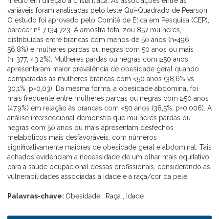
médio em direção à crista ilíaca. As associações entre as
variáveis foram analisadas pelo teste Qui-Quadrado de Pearson.
O estudo foi aprovado pelo Comitê de Ética em Pesquisa (CEP),
parecer nº 7.134.723. A amostra totalizou 857 mulheres,
distribuídas entre brancas com menos de 50 anos (n=496;
56,8%) e mulheres pardas ou negras com 50 anos ou mais
(n=377; 43,2%). Mulheres pardas ou negras com ≥50 anos
apresentaram maior prevalência de obesidade geral quando
comparadas às mulheres brancas com <50 anos (38,6% vs.
30,1%; p=0,03). Da mesma forma, a obesidade abdominal foi
mais frequente entre mulheres pardas ou negras com ≥50 anos
(47,9%) em relação às brancas com <50 anos (38,5%; p=0,006). A
análise interseccional demonstra que mulheres pardas ou
negras com 50 anos ou mais apresentam desfechos
metabólicos mais desfavoráveis, com números
significativamente maiores de obesidade geral e abdominal. Tais
achados evidenciam a necessidade de um olhar mais equitativo
para a saúde ocupacional dessas profissionais, considerando as
vulnerabilidades associadas à idade e à raça/cor da pele.
Palavras-chave:
Obesidade , Raça , Idade