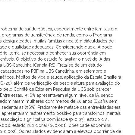
 problema de saúde pública, especialmente entre famílias em
a programas de transferência de renda, como o Programa
s desigualdades, muitas famílias ainda têm dificuldades de
dade e qualidade adequadas. Considerando que a IA pode
itório, torna-se necessário conhecer sua ocorrência em
eráveis. O objetivo do estudo foi avaliar o nível de IA das
da UBS Canelinha (Canela-RS). Trata-se de um estudo
, cadastradas no PBF na UBS Canelinha, em setembro e
ficos, hábitos de vida e saúde, aplicação da Escala Brasileira
Q-20), além de verificação de peso e altura para avaliação do
ado pelo Comitê de Ética em Pesquisa da UCS sob parecer
Entre essas, 79,6% apresentavam algum nível de IA, sendo
. Predominaram mulheres com menos de 40 anos (67,4%), sem
sedentárias (96%). Praticamente metade das entrevistadas era
4% apresentaram rastreamento positivo para transtornos mentais
sociação significativa com idade (p=0,03), estado civil
,001), estado nutricional (p<0,001), obesidade abdominal
p=0,002). Os resultados evidenciaram a elevada ocorrência de