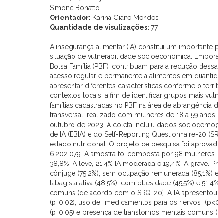
Simone Bonatto.,
Orientador:
Karina Giane Mendes
Quantidade de visulizações:
77
A insegurança alimentar (IA) constitui um importante
situação de vulnerabilidade socioeconômica. Embor
Bolsa Família (PBF), contribuam para a redução dessa
acesso regular e permanente a alimentos em quanti
apresentar diferentes características conforme o terr
contextos locais, a fim de identificar grupos mais vuln
famílias cadastradas no PBF na área de abrangência 
transversal, realizado com mulheres de 18 a 59 anos
outubro de 2023. A coleta incluiu dados sociodemográ
de IA (EBIA) e do Self-Reporting Questionnaire-20 (SR
estado nutricional. O projeto de pesquisa foi aprov
6.202.079. A amostra foi composta por 98 mulheres. 
38,8% IA leve, 21,4% IA moderada e 19,4% IA grave
cônjuge (75,2%), sem ocupação remunerada (85,1%) e 
tabagista ativa (48,5%), com obesidade (45,5%) e 51,
comuns (de acordo com o SRQ-20). A IA apresentou as
(p=0,02), uso de “medicamentos para os nervos” (p<0
(p=0,05) e presença de transtornos mentais comuns (