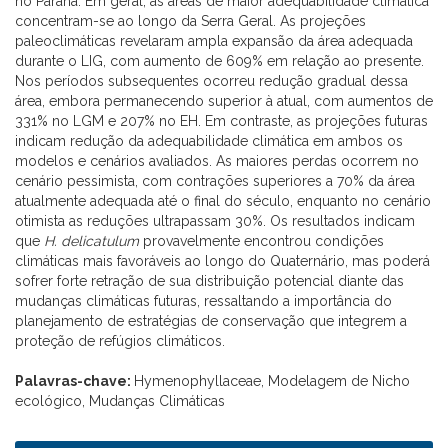
no Paraná. Em geral, as áreas de maior adequabilidade climática
concentram-se ao longo da Serra Geral. As projeções
paleoclimáticas revelaram ampla expansão da área adequada
durante o LIG, com aumento de 609% em relação ao presente.
Nos períodos subsequentes ocorreu redução gradual dessa
área, embora permanecendo superior à atual, com aumentos de
331% no LGM e 207% no EH. Em contraste, as projeções futuras
indicam redução da adequabilidade climática em ambos os
modelos e cenários avaliados. As maiores perdas ocorrem no
cenário pessimista, com contrações superiores a 70% da área
atualmente adequada até o final do século, enquanto no cenário
otimista as reduções ultrapassam 30%. Os resultados indicam
que
H. delicatulum
provavelmente encontrou condições
climáticas mais favoráveis ao longo do Quaternário, mas poderá
sofrer forte retração de sua distribuição potencial diante das
mudanças climáticas futuras, ressaltando a importância do
planejamento de estratégias de conservação que integrem a
proteção de refúgios climáticos.
Palavras-chave:
Hymenophyllaceae, Modelagem de Nicho
ecológico, Mudanças Climáticas