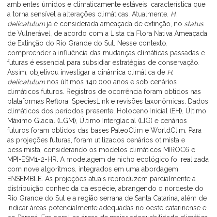
ambientes úmidos e climaticamente estáveis, característica que
a torna sensível a alterações climáticas. Atualmente,
H.
delicatulum
já é considerada ameaçada de extinção, no
status
de Vulnerável, de acordo com a Lista da Flora Nativa Ameaçada
de Extinção do Rio Grande do Sul. Nesse contexto,
compreender a influência das mudanças climáticas passadas e
futuras é essencial para subsidiar estratégias de conservação.
Assim, objetivou investigar a dinâmica climática de
H.
delicatulum
nos últimos 140.000 anos e sob cenários
climáticos futuros. Registros de ocorrência foram obtidos nas
plataformas Reflora, SpeciesLink e revisões taxonômicas. Dados
climáticos dos períodos presente, Holoceno Inicial (EH), Último
Máximo Glacial (LGM), Último Interglacial (LIG) e cenários
futuros foram obtidos das bases PaleoClim e WorldClim. Para
as projeções futuras, foram utilizados cenários otimista e
pessimista, considerando os modelos climáticos MIROC6 e
MPI-ESM1-2-HR. A modelagem de nicho ecológico foi realizada
com nove algoritmos, integrados em uma abordagem
ENSEMBLE. As projeções atuais reproduzem parcialmente a
distribuição conhecida da espécie, abrangendo o nordeste do
Rio Grande do Sul e a região serrana de Santa Catarina, além de
indicar áreas potencialmente adequadas no oeste catarinense e