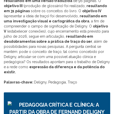
resultando
em uma versão traduzida
de 96 páginas. O
objetivo III
(produção de glossário) foi realizado,
resultando
em 31 páginas
sobre os conceitos do livro. O
objetivo IV
(apresentar a ideia de traço) foi desenvolvido,
resultando em
uma
investigação visual e cartográfica da obra
, a fim de
compreender o campo de significação de Deligny. O
objetivo
V
(estabelecer conexões), cujo encerramento está previsto para
julho de 2026, segue em articulação,
resultando em
desdobramentos sobre a prática de traço do ser
, além de
possibilidades para novas pesquisas. A pergunta central se
mantém: pode o conceito de traço, tal como concebido por
Deligny, articular-se com uma possível atuação clínica e
pedagógica? Os resultados apontam para o trabalho de Deligny
e a rede como
expressão da diferença e da potência do
existir.
Palavras-chave:
Deligny, Pedagogia, Traço