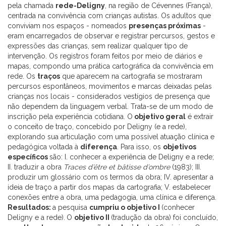
pela chamada
rede-Deligny
, na região de Cévennes (França),
centrada na convivência com crianças autistas. Os adultos que
conviviam nos espaços - nomeados
presenças próximas
-
eram encarregados de observar e registrar percursos, gestos e
expressões das crianças, sem realizar qualquer tipo de
intervenção. Os registros foram feitos por meio de diários e
mapas, compondo uma prática cartográfica da convivência em
rede. Os
traços
que aparecem na cartografia se mostraram
percursos espontâneos, movimentos e marcas deixadas pelas
crianças nos locais - considerados vestígios de presença que
não dependem da linguagem verbal. Trata-se de um modo de
inscrição pela experiência cotidiana. O
objetivo geral
é extrair
o conceito de traço, concebido por Deligny (e a rede),
explorando sua articulação com uma possível atuação clínica e
pedagógica voltada à
diferença
. Para isso, os
objetivos
específicos
são: I. conhecer a experiência de Deligny e a rede;
II. traduzir a obra
Traces d’être et bâtisse d’ombre
(1983); III.
produzir um glossário com os termos da obra; IV. apresentar a
ideia de traço a partir dos mapas da cartografia; V. estabelecer
conexões entre a obra, uma pedagogia, uma clínica e diferença.
Resultados:
a pesquisa
cumpriu o objetivo I
(conhecer
Deligny e a rede).
O
objetivo II
(tradução da obra) foi concluído,