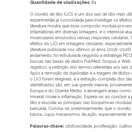
Quantidade de visulizações:
84
O cloreto de lítio (LiCl) é um dos sais de lítio mais
experimental já consolidada para investigar os efeitos
literatura mostra que esse composto modula process
inflamatórias em diversas linhagens, e o interesse 
moleculares envolvidos nessas respostas celulares. 
efeitos do LiCl em linhagens celulares, especialment
literatura publicada nos últimos 10 anos (2016–2026).
andamento, foi estruturada segundo a estratégia PI
buscas nas bases de dados PubMed, Scopus e Web of 
registros; a restrição dos termos referentes aos sais
Após a remoção de duplicatas e a triagem de títulos 
o LiCl foram elegíveis, e a extração completa dos d
identificados são, em sua grande maioria, provenient
Europa e do Oriente Médio, e abrangem áreas como n
mineral óssea e inflamação. Espera-se, ao concluir a p
lítio e elucidar as principais vias bioquímicas modula
bancada. Conclui-se, preliminarmente, que o cloreto
básica, cujos mecanismos de ação, especialmente em
Palavras-chave:
citotoxicidade, proliferação, cultivo