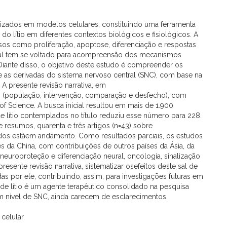
 utilizados em modelos celulares, constituindo uma ferramenta
 do lítio em diferentes contextos biológicos e fisiológicos. A
os como proliferação, apoptose, diferenciação e respostas
atual tem se voltado para acompreensão dos mecanismos
Diante disso, o objetivo deste estudo é compreender os
e as derivadas do sistema nervoso central (SNC), com base na
 A presente revisão narrativa, em
CO (população, intervenção, comparação e desfecho), com
Science. A busca inicial resultou em mais de 1.900
 de lítio contemplados no título reduziu esse número para 228.
e resumos, quarenta e três artigos (n=43) sobre
ados estáem andamento. Como resultados parciais, os estudos
es da China, com contribuições de outros países da Ásia, da
europroteção e diferenciação neural, oncologia, sinalização
resente revisão narrativa, sistematizar osefeitos deste sal de
das por ele, contribuindo, assim, para investigações futuras em
 de lítio é um agente terapêutico consolidado na pesquisa
 nível de SNC, ainda carecem de esclarecimentos.
 celular.