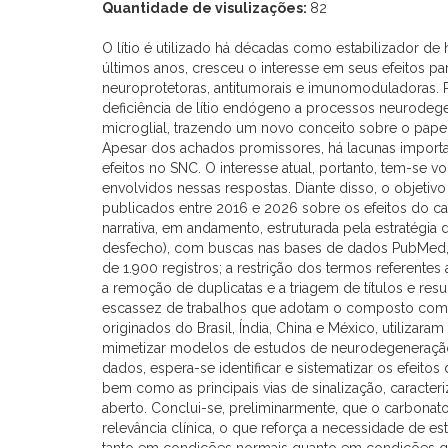
Quantidade de visulizações:
82
O lítio é utilizado há décadas como estabilizador de
últimos anos, cresceu o interesse em seus efeitos p
neuroprotetoras, antitumorais e imunomoduladoras.
deficiência de lítio endógeno a processos neurodege
microglial, trazendo um novo conceito sobre o papel
Apesar dos achados promissores, há lacunas importa
efeitos no SNC. O interesse atual, portanto, tem-s
envolvidos nessas respostas. Diante disso, o objetivo 
publicados entre 2016 e 2026 sobre os efeitos do car
narrativa, em andamento, estruturada pela estratégi
desfecho), com buscas nas bases de dados PubMed
de 1.900 registros; a restrição dos termos referentes 
a remoção de duplicatas e a triagem de títulos e resu
escassez de trabalhos que adotam o composto com
originados do Brasil, Índia, China e México, utilizaram
mimetizar modelos de estudos de neurodegeneração
dados, espera-se identificar e sistematizar os efeitos 
bem como as principais vias de sinalização, caracte
aberto. Conclui-se, preliminarmente, que o carbonat
relevância clínica, o que reforça a necessidade de es