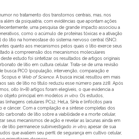
 humor no tratamento dos transtornos centrais, mas, nos
ara além da psiquiatria, com evidências que apontam ações
 Recentemente, uma pesquisa de grande impacto associou a
nerativos, como o acúmulo de proteínas tóxicas e a ativação
 do lítio na homeostase do sistema nervoso central (SNC).
ntes quanto aos mecanismos pelos quais o lítio exerce seus
e voltado à compreensão dos mecanismos moleculares
deste estudo foi sintetizar os resultados de artigos originais
bonato de lítio em cultura celular. Trata-se de uma revisão
a de busca PICO (população, intervenção, comparação e
, Scopus e
Web of Science
. A busca inicial resultou em mais
aos sais de lítio no título reduziu esse número para 228. Após
mos, oito (n=8) artigos foram elegíveis, o que evidencia a
o objeto principal em modelos
in vitro
. Os estudos,
 as linhagens celulares PC12, HeLa, SiHa e linfócitos para
 e câncer. Com a compilação e a síntese completas dos
do carbonato de lítio sobre a viabilidade e a morte celular,
rizar seus mecanismos de ação e revelar as lacunas ainda em
o de lítio permanece subinvestigado
in vitro
, apesar de sua
tudos que avaliem seu perfil de segurança em cultivo celular,